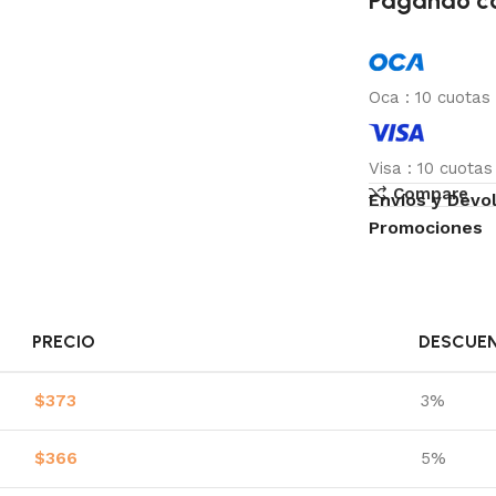
Pagando c
Oca
:
10 cuotas
Visa
:
10 cuota
Compare
Envíos y Devo
Promociones
PRECIO
DESCUE
$
373
3%
$
366
5%