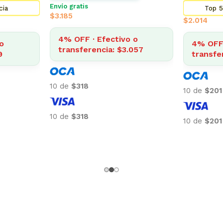
Envío gratis
cia
Top 5
$
3.185
$
2.014
4% OFF · Efectivo o
o
4% OFF 
transferencia: $3.057
9
transfe
10 de
$318
10 de
$201
10 de
$318
10 de
$201