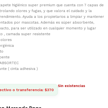
 tapete higiénico super premium que cuenta con 7 capas de
trolando olores y fugas, y que valora el cuidado y la
l rendimiento. Ayuda a los propietarios a limpiar y mantener
entados por mascotas. Además es súper absorbente,
acto, para ser utilizado en cualquier momento y lugar
to , camada super resistente
 olores
ergénica
to
rbente
a ABSORTEC
nte ( cinta adhesiva )
Sin existencias
ectivo o transferencia: $370