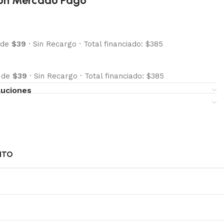
on Mercado Pago
 de
$39
·
Sin Recargo
·
Total financiado: $385
s de
$39
·
Sin Recargo
·
Total financiado: $385
luciones
NTO