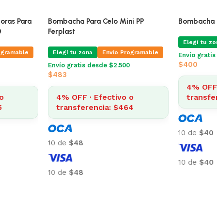
oras Para
Bombacha Para Celo Mini PP
Bombacha P
0
Ferplast
Elegí tu zo
ogramable
Elegí tu zona
Envio Programable
Envío grati
$
400
Envío gratis desde $2.500
$
483
4% OFF 
o
4% OFF · Efectivo o
transfe
5
transferencia: $464
10 de
$40
10 de
$48
10 de
$40
10 de
$48