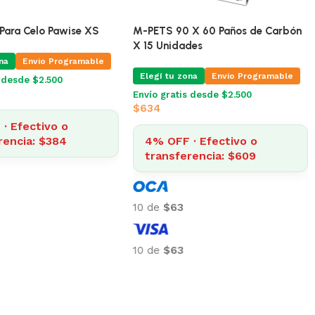
ara Celo Pawise XS
M-PETS 90 X 60 Paños de Carbón
X 15 Unidades
na
Envio Programable
Elegí tu zona
Envio Programable
s desde $2.500
Envío gratis desde $2.500
$
634
· Efectivo o
rencia: $384
4% OFF · Efectivo o
transferencia: $609
10 de
$63
10 de
$63