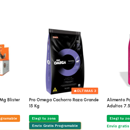
🔥
ÚLTIMAS 3
Mg Blister
Pro Omega Cachorro Raza Grande
Alimento Pa
15 Kg
Adultos 7.
ogramable
Elegí tu zona
Elegí tu zo
Envío Gratis Programable
Envío grati