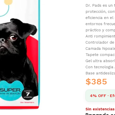
Dr. Pads es un
protección, con
eficiencia en e
entornos frecu
práctico y comp
Anti rompimien
Controlador de
Camada hipoal
Tapete compac
Gel ultra abso
Con tecnologi
Base antidesliza
$
385
4% OFF · Ef
Sin existencias