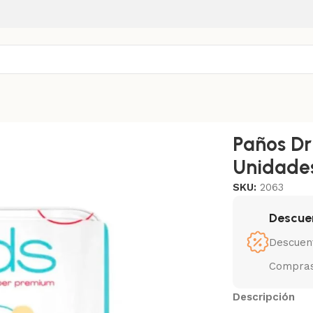
r Pads 90×60 30 Unidades
Paños Dr
Unidade
SKU:
2063
Descue
Descuen
Compras
Descripción