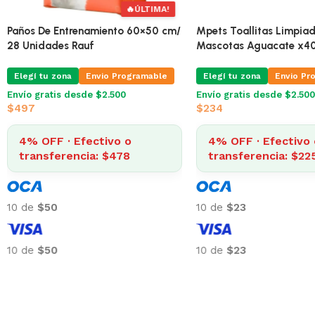
🔥
ÚLTIMA!
Paños De Entrenamiento 60×50 cm/
Mpets Toallitas Limpiad
28 Unidades Rauf
Mascotas Aguacate x4
Elegí tu zona
Envio Programable
Elegí tu zona
Envio Pr
Envío gratis desde $2.500
Envío gratis desde $2.500
$
497
$
234
4% OFF · Efectivo o
4% OFF · Efectivo 
transferencia: $478
transferencia: $22
10 de
$50
10 de
$23
10 de
$50
10 de
$23