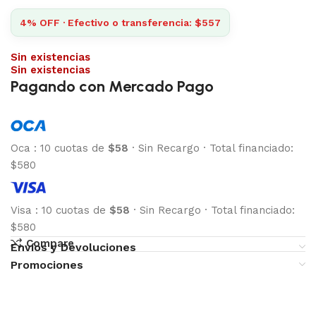
4% OFF · Efectivo o transferencia: $557
Sin existencias
Sin existencias
Pagando con Mercado Pago
Oca
:
10 cuotas de
$58
·
Sin Recargo
·
Total financiado:
$580
Visa
:
10 cuotas de
$58
·
Sin Recargo
·
Total financiado:
$580
Compare
Envíos y Devoluciones
Promociones