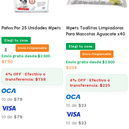
Paños Por 25 Unidades Mpets
Mpets Toallitas Limpiadoras
Para Mascotas Aguacate x40
Elegí tu zona
Elegí tu zona
Envio Programable
Envio Programable
Envío gratis desde $2.500
$
790
Envío gratis desde $2.500
$
234
4% OFF · Efectivo o
transferencia: $758
4% OFF · Efectivo o
transferencia: $225
10 de
$79
10 de
$23
10 de
$79
10 de
$23
Añadir al carrito