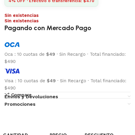
4% OFF · Efectivo o transferencia: $470
Sin existencias
Sin existencias
Pagando con Mercado Pago
Oca
:
10 cuotas de
$49
·
Sin Recargo
·
Total financiado:
$490
Visa
:
10 cuotas de
$49
·
Sin Recargo
·
Total financiado:
$490
Compare
Envíos y Devoluciones
Promociones