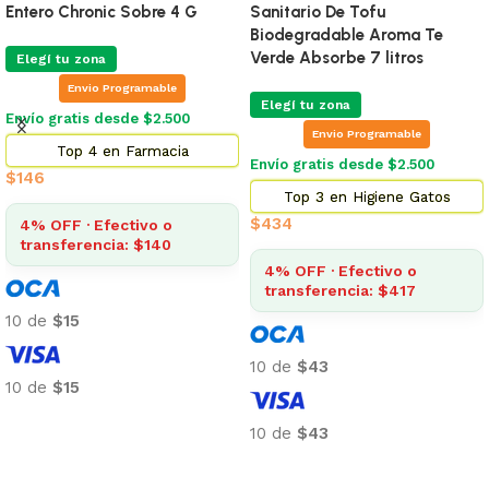
Entero Chronic Sobre 4 G
Sanitario De Tofu
Biodegradable Aroma Te
Verde Absorbe 7 litros
Elegí tu zona
Envio Programable
Elegí tu zona
Envío gratis desde $2.500
Envio Programable
Top 4 en Farmacia
Envío gratis desde $2.500
$
146
Top 3 en Higiene Gatos
$
434
4% OFF · Efectivo o
transferencia: $140
4% OFF · Efectivo o
transferencia: $417
10 de
$15
10 de
$43
10 de
$15
Añadir al carrito
10 de
$43
Añadir al carrito