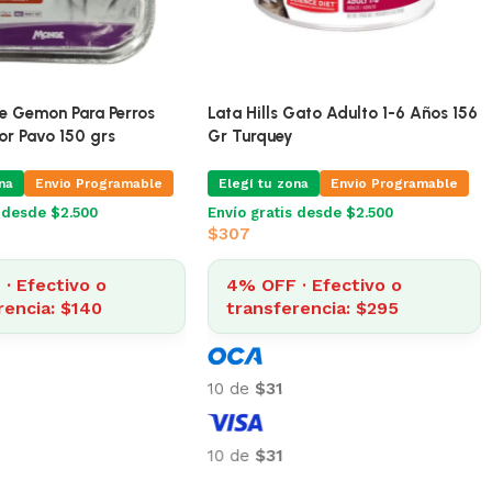
🔥
ÚLTIMA!
 Para Gatos Sabor Atun
Lata De Pate Gemon Para Perros
Grs
Senior Sabor Pavo 150 grs
na
Envio Programable
Elegí tu zona
Envio Programable
s desde $2.500
Envío gratis desde $2.500
$
146
· Efectivo o
4% OFF · Efectivo o
rencia: $211
transferencia: $140
10 de
$15
10 de
$15