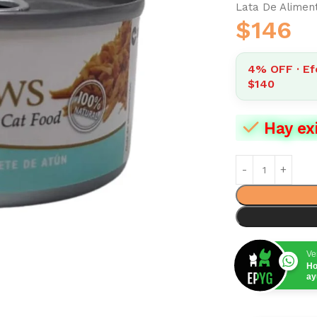
Lata De Alimen
$
146
4% OFF · Ef
$140
Hay ex
Ve
Ho
ay