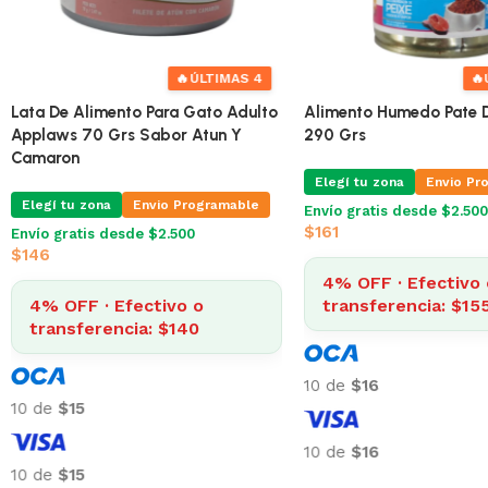
🔥
Lata De Alimento Para Gato Adulto
Lata De Alimento Para 
Applaws 70 Grs Sabor Atun Y
Applaws 70 Grs Sabor 
Cangrejo
Camaron
Elegí tu zona
Envio Programable
Elegí tu zona
Envio Pr
Envío gratis desde $2.500
Envío gratis desde $2.500
$
146
$
146
4% OFF · Efectivo o
4% OFF · Efectivo 
transferencia: $140
transferencia: $14
10 de
$15
10 de
$15
10 de
$15
10 de
$15