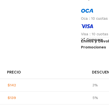
Oca
:
10 cuotas
Visa
:
10 cuota
Compare
Envíos y Devo
Promociones
PRECIO
DESCUE
$
142
3%
$
139
5%