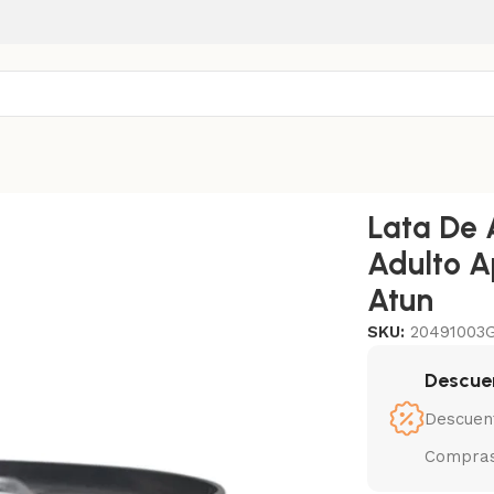
 Gato Adulto Applaws 70 Grs Sabor Atun
Lata De 
Adulto A
Atun
SKU:
20491003
Descue
Descuen
Compras