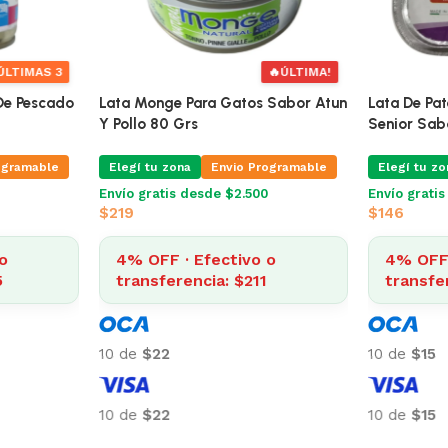
ÚLTIMAS 4
🔥
ÚLTIMAS 3
Gato Adulto
Alimento Humedo Pate De Pescado
Lata Monge
Atun Y
290 Grs
Y Pollo 80 
Elegí tu zona
Envio Programable
Elegí tu zo
ogramable
Envío gratis desde $2.500
Envío grati
$
161
$
219
4% OFF · Efectivo o
4% OFF 
o
transferencia: $155
transfe
0
10 de
$16
10 de
$22
10 de
$16
10 de
$22