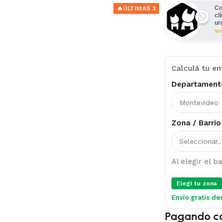
Co
🔥
ÚLTIMAS 3
cl
ur
Vo
Calculá tu en
Departament
Zona / Barrio
Al elegir el 
Elegí tu zona
Envío gratis de
Pagando c