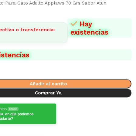
to Para Gato Adulto Applaws 70 Grs Sabor Atun
Hay
ectivo o transferencia:
existencias
istencias
Añadir al carrito
Comprar Ya
ntas
Online
la, en que podemos
udarte?