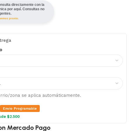
nsulta directamente con la
ínica por aquí. Consultas no
gentes.
lvemos pronto.
trega
o
barrio/zona se aplica automáticamente.
Envio Programable
sde $2.500
on Mercado Pago