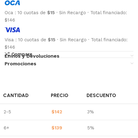
Oca
:
10 cuotas de
$15
·
Sin Recargo
·
Total financiado:
$146
Visa
:
10 cuotas de
$15
·
Sin Recargo
·
Total financiado:
$146
Compare
Envíos y Devoluciones
Promociones
CANTIDAD
PRECIO
DESCUENTO
2-5
$
142
3%
6+
$
139
5%