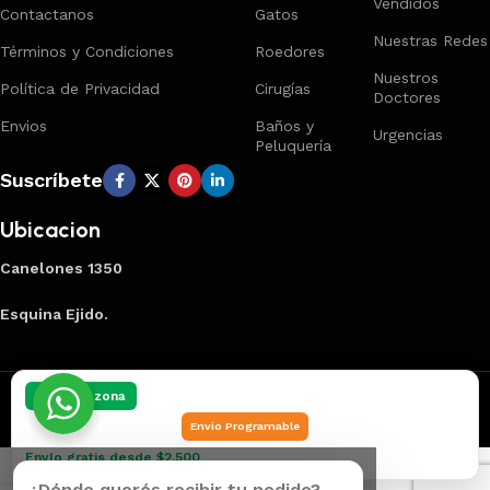
Vendidos
Contactanos
Gatos
Nuestras Redes
Términos y Condiciones
Roedores
Nuestros
Política de Privacidad
Cirugías
Doctores
Envios
Baños y
Urgencias
Peluquería
Suscríbete
Ubicacion
Canelones 1350
Esquina Ejido.
Creado por
Smart Panel
2025
Marca Registrada
.
Elegí tu zona
Envio Programable
Envío gratis desde $2.500
¿Dónde querés recibir tu pedido?