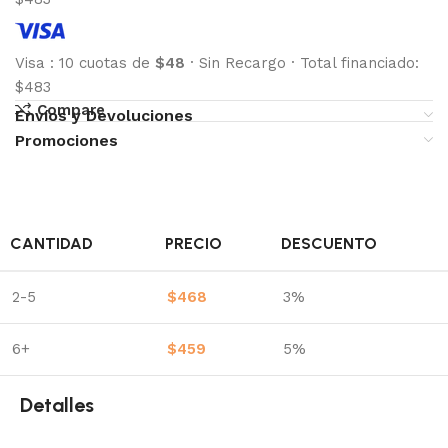
Visa
:
10 cuotas de
$48
·
Sin Recargo
·
Total financiado:
$483
Compare
Envíos y Devoluciones
Promociones
CANTIDAD
PRECIO
DESCUENTO
2-5
$
468
3%
6+
$
459
5%
Detalles