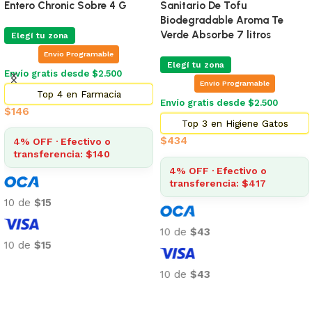
Entero Chronic Sobre 4 G
Sanitario De Tofu
Biodegradable Aroma Te
Verde Absorbe 7 litros
Elegí tu zona
Envio Programable
Elegí tu zona
Envío gratis desde $2.500
Envio Programable
Top 4 en Farmacia
Envío gratis desde $2.500
$
146
Top 3 en Higiene Gatos
$
434
4% OFF · Efectivo o
transferencia: $140
4% OFF · Efectivo o
transferencia: $417
10 de
$15
10 de
$43
10 de
$15
Añadir al carrito
10 de
$43
Añadir al carrito