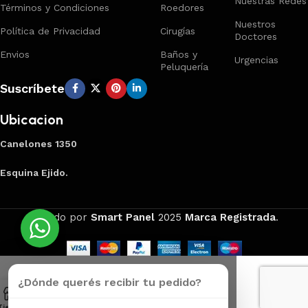
Nuestras Redes
Términos y Condiciones
Roedores
Nuestros
Política de Privacidad
Cirugías
Doctores
Envios
Baños y
Urgencias
Peluquería
Suscríbete
Ubicacion
Canelones 1350
Esquina Ejido.
Creado por
Smart Panel
2025
Marca Registrada
.
¿Dónde querés recibir tu pedido?
Tienda
Carrito
Mi Cuenta