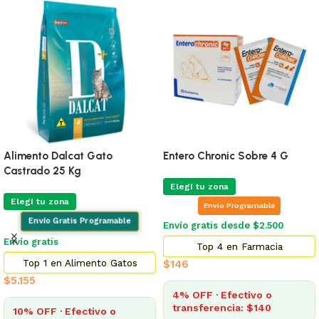
Alimento Dalcat Gato
Entero Chronic Sobre 4 G
Castrado 25 Kg
Elegí tu zona
Elegí tu zona
Envio Programable
Envío Gratis Programable
Envío gratis desde $2.500
Envío gratis
Top 4 en Farmacia
Top 1 en Alimento Gatos
$
146
$
5.155
4% OFF · Efectivo o
transferencia: $140
10% OFF · Efectivo o