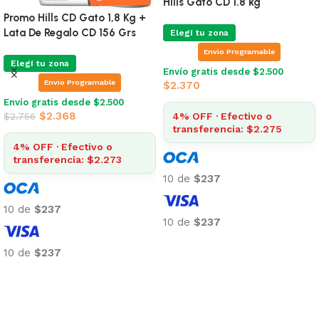
Hills Gato Mature Mas De 7+
Hills Hairball Control 1.6 kg
1.8 kg
Elegí tu zona
Elegí tu zona
Envio Programable
Envio Programable
Envío gratis desde $2.500
$
1.902
Envío gratis desde $2.500
$
1.941
4% OFF · Efectivo o
transferencia: $1.826
4% OFF · Efectivo o
transferencia: $1.863
10 de
$190
10 de
$194
10 de
$190
10 de
$194
Añadir al carrito
Añadir al carrito