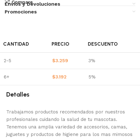
Compare
Envíos y Devoluciones
Promociones
CANTIDAD
PRECIO
DESCUENTO
2-5
$
3.259
3%
6+
$
3.192
5%
Detalles
Trabajamos productos recomendados por nuestros
profesionales cuidando la salud de tu mascotas.
Tenemos una amplia variedad de accesorios, camas,
juguetes y productos de higiene para los mas mimosos