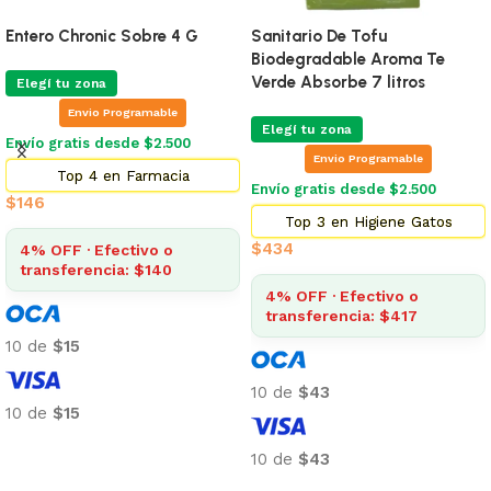
Entero Chronic Sobre 4 G
Sanitario De Tofu
Biodegradable Aroma Te
Verde Absorbe 7 litros
Elegí tu zona
Envio Programable
Elegí tu zona
Envío gratis desde $2.500
Envio Programable
Top 4 en Farmacia
Envío gratis desde $2.500
$
146
Top 3 en Higiene Gatos
$
434
4% OFF · Efectivo o
transferencia: $140
4% OFF · Efectivo o
transferencia: $417
10 de
$15
10 de
$43
10 de
$15
Añadir al carrito
10 de
$43
Añadir al carrito