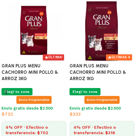
🔥
🔥
ÚLTIMAS 2
ÚLTIMA!
Sobre Gran Plus Perro Carne
Sobre Gran Plus Perro Salmon
Adulto 100 Gr
Adulto100 Gr
Elegí tu zona
Elegí tu zona
Envio Programable
Envio Programable
Envío gratis desde $2.500
Envío gratis desde $2.500
$
63
$
63
4% OFF · Efectivo o
4% OFF · Efectivo o
transferencia: $61
transferencia: $61