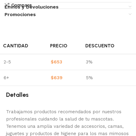
Compare
Envíos y Devoluciones
Promociones
CANTIDAD
PRECIO
DESCUENTO
2-5
$
653
3%
6+
$
639
5%
Detalles
Trabajamos productos recomendados por nuestros
profesionales cuidando la salud de tu mascotas.
Tenemos una amplia variedad de accesorios, camas,
juguetes y productos de higiene para los mas mimosos