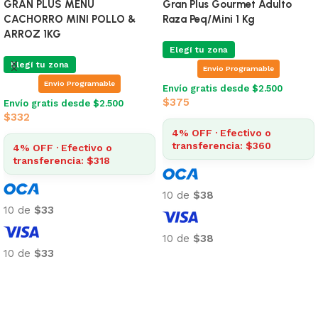
Sobre Gran Plus Perro Carne
Sobre Gran Plus Perro Salm
Adulto 100 Gr
Adulto100 Gr
Elegí tu zona
Elegí tu zona
Envio Programable
Envio Programable
Envío gratis desde $2.500
Envío gratis desde $2.500
$
63
$
63
4% OFF · Efectivo o
4% OFF · Efectivo o
transferencia: $61
transferencia: $61
10 de
$6
10 de
$6
10 de
$6
10 de
$6
Añadir al carrito
Añadir al carrito