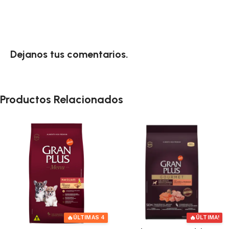
Dejanos tus comentarios.
Productos Relacionados
🔥
🔥
!
ÚLTIMAS 2
ÚLTIMA