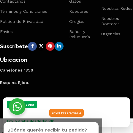
Contactanos
Gatos
Nuestras Redes
Términos y Condiciones
Roedores
Nuestros
Política de Privacidad
Cirugías
Doctores
Envios
Baños y
Urgencias
Peluquería
Suscríbete
Ubicacion
Canelones 1350
Esquina Ejido.
Creado por
Smart Panel
2025
Marca Registrada
.
Elegí tu zona
Envio Programable
Envío gratis desde $2.500
¿Dónde querés recibir tu pedido?