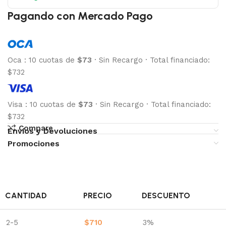
Pagando con Mercado Pago
Oca
:
10 cuotas de
$73
·
Sin Recargo
·
Total financiado:
$732
Visa
:
10 cuotas de
$73
·
Sin Recargo
·
Total financiado:
$732
Compare
Envíos y Devoluciones
Promociones
CANTIDAD
PRECIO
DESCUENTO
2-5
$
710
3%