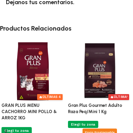
Dejanos tus comentarios.
Productos Relacionados
🔥
🔥
ÚLTIMAS 4
ÚLTIMA!
GRAN PLUS MENU
Gran Plus Gourmet Adulto
CACHORRO MINI POLLO &
Raza Peq/Mini 1 Kg
ARROZ 1KG
Elegí tu zona
Elegí tu zona
Envio Programable