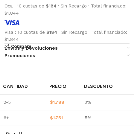
Oca
:
10 cuotas de
$184
·
Sin Recargo
·
Total financiado:
$1.844
Visa
:
10 cuotas de
$184
·
Sin Recargo
·
Total financiado:
$1.844
Compare
Envíos y Devoluciones
Promociones
CANTIDAD
PRECIO
DESCUENTO
2-5
$
1.788
3%
6+
$
1.751
5%