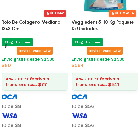
🔥
ÚLTIMAS 5
Plaque Off Snacks Perro 150
Dental Life Razas Medianas
Gr
Purina
Elegí tu zona
Elegí tu zona
Envio Programable
Envio Programable
Envío gratis desde $2.500
Envío gratis desde $2.500
$
1.366
$
278
4% OFF · Efectivo o
4% OFF · Efectivo o
transferencia: $1.311
transferencia: $267
10 de
$137
10 de
$28
10 de
$137
10 de
$28
Añadir al carrito
Añadir al carrito