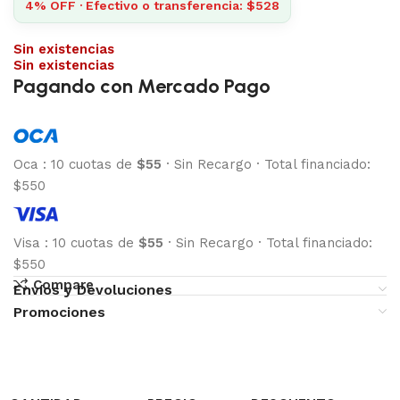
4% OFF · Efectivo o transferencia: $528
Sin existencias
Sin existencias
Pagando con Mercado Pago
Oca
:
10 cuotas de
$55
·
Sin Recargo
·
Total financiado:
$550
Visa
:
10 cuotas de
$55
·
Sin Recargo
·
Total financiado:
$550
Compare
Envíos y Devoluciones
Promociones