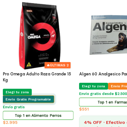
🔥
ÚLTIMAS 4
🔥
Pro Omega Cachorro Pequeño 1 Kg
Pro Omega Cachorro Pe
Elegí tu zona
Envio Programable
Elegí tu zona
Envio Pr
Envío gratis desde $2.500
Envío gratis desde $2.500
Top 13 en Alimento Perros
Top 2 en Alimento 
$
356
$
873
4% OFF · Efectivo o
4% OFF · Efectivo 