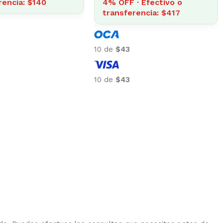
 en Alimento Perros
transferencia: $3.057
088
· Efectivo o
10 de
$318
rencia: $2.964
10 de
$318
9
9