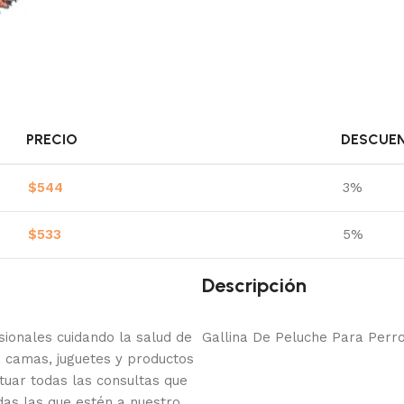
PRECIO
DESCUE
$
544
3%
$
533
5%
Descripción
onales cuidando la salud de
Gallina De Peluche Para Perr
 camas, juguetes y productos
tuar todas las consultas que
das las que estén a nuestro