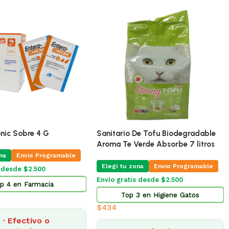
🔥
ÚLTIMAS 5
🔥
ÚLTIMAS 2
Pro Omega Cachorro Raza Grande
15 Kg
ento Omega Adulto 17
guete De Goma Modelos
Elegí tu zona
Envío Gratis Programable
na
Envío gratis
is Programable
$
3.185
4% OFF · Efectivo o