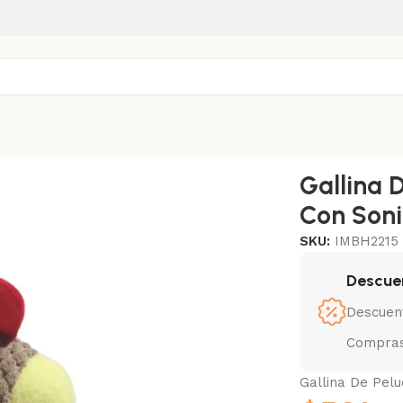
n Sonido 22×15 cm
Gallina 
Con Son
SKU:
IMBH2215
Descue
Descuen
Compras
Gallina De Pel