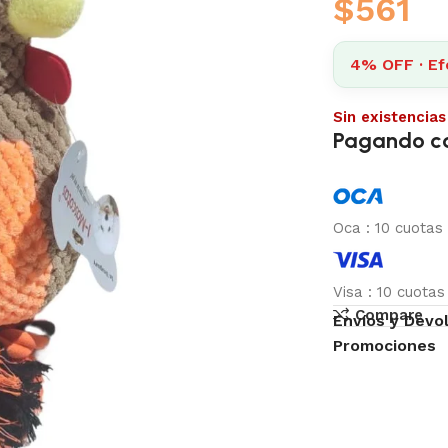
$
561
4% OFF · Ef
Sin existencias
Pagando c
Oca
:
10 cuotas
Visa
:
10 cuota
Compare
Envíos y Devo
Promociones