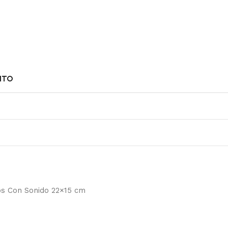
NTO
os Con Sonido 22×15 cm