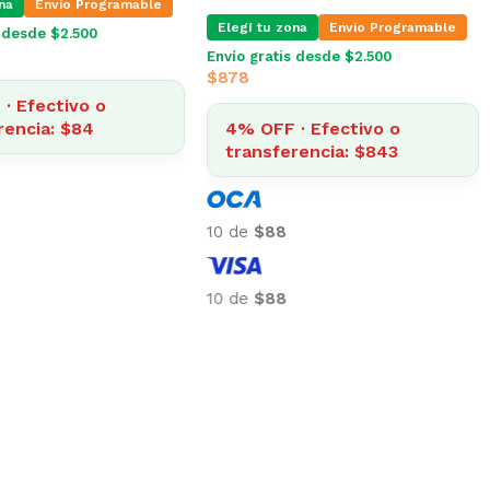
na
Envio Programable
Elegí tu zona
Envio Programable
s desde $2.500
Envío gratis desde $2.500
$
878
· Efectivo o
rencia: $84
4% OFF · Efectivo o
transferencia: $843
10 de
$88
10 de
$88