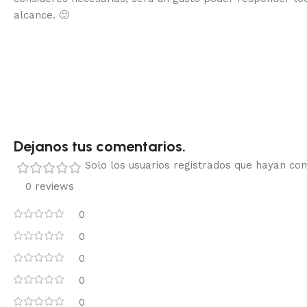
alcance.
🙂
Dejanos tus comentarios.
Solo los usuarios registrados que hayan c
0 reviews
0
0
0
0
0