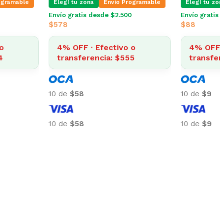
ogramable
Elegí tu zona
Envio Programable
Elegí tu zo
Envío gratis desde $2.500
Envío grati
$
578
$
88
o
4% OFF · Efectivo o
4% OFF 
4
transferencia: $555
transfe
10 de
$58
10 de
$9
10 de
$58
10 de
$9