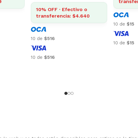
8
4% OFF · Efectivo o
Top 5
transferencia: $309
$
3.
$
3.238
4% OFF 
transfe
10 de
$32
10 de
$32
10 de
$30
10 de
$30