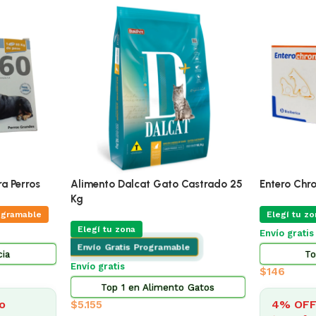
-5%
ÚLTIMAS 4
queño 3 Kg
Adipred Prednisolna 20 Mg Blister
X 10 Comprimidos
Promo Alim
ogramable
Kg Mas Ju
Elegí tu zona
Envio Programable
Varios
Envío gratis desde $2.500
Perros
Elegí tu zo
Top 3 en Farmacia
Envío Grat
$
322
Envío gratis
o