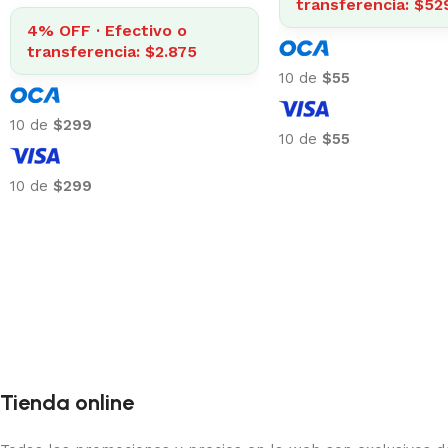
transferencia: $342
transferencia: $83
10 de
$36
10 de
$87
10 de
$36
10 de
$87
Tienda online