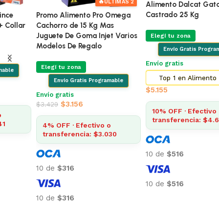
Alimento Dalcat Gato
Dalcat Kitten 1 Kg
Castrado 25 Kg
Elegí tu zona
Elegí tu zona
Envio Programable
Envío Gratis Programable
Envío gratis desde $2.500
$
385
Envío gratis
Top 1 en Alimento Gatos
10% OFF · Efectivo o
$
5.155
transferencia: $347
10% OFF · Efectivo o
transferencia: $4.640
10 de
$39
10 de
$516
10 de
$39
Añadir al carrito
10 de
$516
Añadir al carrito