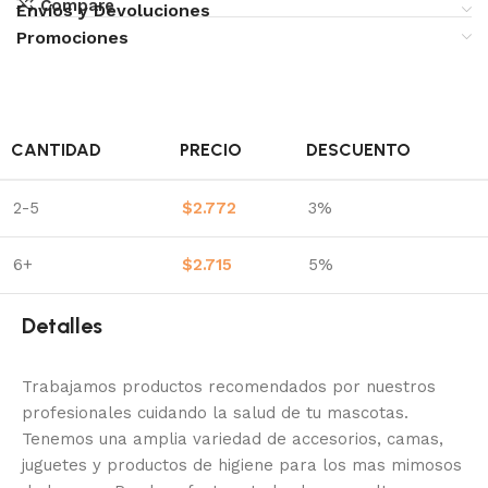
Compare
Envíos y Devoluciones
Promociones
CANTIDAD
PRECIO
DESCUENTO
2-5
$
2.772
3%
6+
$
2.715
5%
Detalles
Trabajamos productos recomendados por nuestros
profesionales cuidando la salud de tu mascotas.
Tenemos una amplia variedad de accesorios, camas,
juguetes y productos de higiene para los mas mimosos