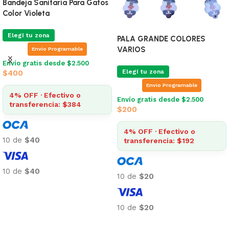
Bandeja Sanitaria Para Gatos
Color Violeta
Elegí tu zona
PALA GRANDE COLORES
VARIOS
Envio Programable
Envío gratis desde $2.500
Elegí tu zona
$
400
Envio Programable
4% OFF · Efectivo o
Envío gratis desde $2.500
transferencia: $384
$
200
4% OFF · Efectivo o
10 de
$40
transferencia: $192
10 de
$40
10 de
$20
Añadir al carrito
10 de
$20
Añadir al carrito