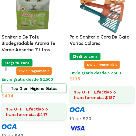
Sanitario De Tofu
Pala Sanitaria Cara De Gato
Biodegradable Aroma Te
Varios Colores
Verde Absorbe 7 litros
Elegí tu zona
Elegí tu zona
Envio Programable
Envio Programable
Envío gratis desde $2.500
$
195
Envío gratis desde $2.500
Top 3 en Higiene Gatos
4% OFF · Efectivo o
$
434
transferencia: $187
4% OFF · Efectivo o
transferencia: $417
10 de
$20
10 de
$43