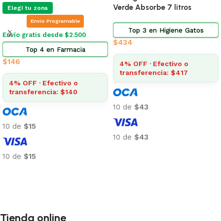
Verde Absorbe 7 litros
Elegí tu zona
Envio Programable
Top 3 en Higiene Gatos
Envío gratis desde $2.500
$
434
Top 4 en Farmacia
$
146
4% OFF · Efectivo o
transferencia: $417
4% OFF · Efectivo o
transferencia: $140
10 de
$43
10 de
$15
10 de
$43
Añadir al carrito
10 de
$15
Añadir al carrito
Tienda online