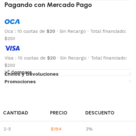
Pagando con Mercado Pago
Oca
:
10 cuotas de
$20
·
Sin Recargo
·
Total financiado:
$200
Visa
:
10 cuotas de
$20
·
Sin Recargo
·
Total financiado:
$200
Compare
Envíos y Devoluciones
Promociones
CANTIDAD
PRECIO
DESCUENTO
2-5
$
194
3%