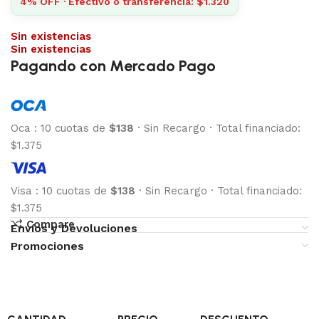
4% OFF · Efectivo o transferencia: $1.320
Sin existencias
Sin existencias
Pagando con Mercado Pago
Oca
:
10 cuotas de
$138
·
Sin Recargo
·
Total financiado:
$1.375
Visa
:
10 cuotas de
$138
·
Sin Recargo
·
Total financiado:
$1.375
Compare
Envíos y Devoluciones
Promociones