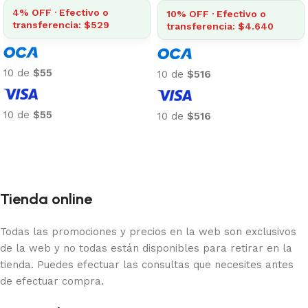
transferencia: $140
vo o
$4.640
4% OFF · Efecti
transferencia: $
10 de
$15
10 de
$43
10 de
$15
Añadir al carrito
10 de
$43
Añadir al carrito
Tienda online
Todas las promociones y precios en la web son exclusivos
de la web y no todas están disponibles para retirar en la
tienda. Puedes efectuar las consultas que necesites antes
de efectuar compra.