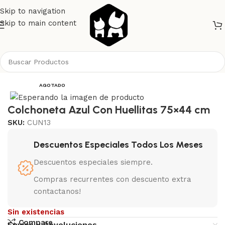
Skip to navigation
Skip to main content
Inicio
Perros
Camas Casas y Mantas
AGOTADO
Colchoneta Azul Con Huellitas 75×44 cm
SKU:
CUN13
Descuentos Especiales Todos Los Meses
Descuentos especiales siempre.
Compras recurrentes con descuento extra
contactanos!
Sin existencias
Compare
Envíos y Devoluciones