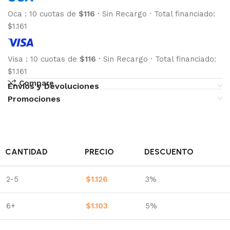
Oca
:
10 cuotas de
$116
·
Sin Recargo
·
Total financiado:
$1.161
Visa
:
10 cuotas de
$116
·
Sin Recargo
·
Total financiado:
$1.161
Compare
Envíos y Devoluciones
Promociones
CANTIDAD
PRECIO
DESCUENTO
2-5
$
1.126
3%
6+
$
1.103
5%