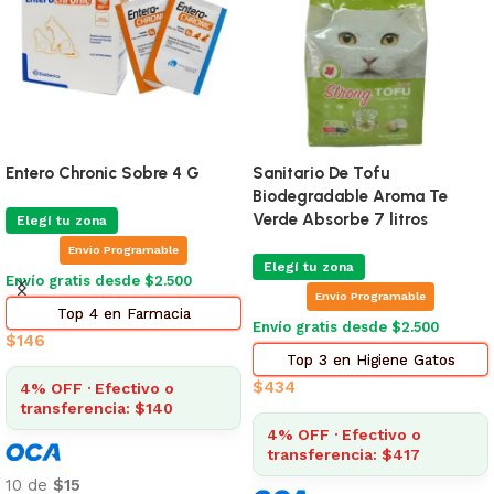
Entero Chronic Sobre 4 G
Sanitario De Tofu
Biodegradable Aroma Te
Verde Absorbe 7 litros
Elegí tu zona
Envio Programable
Elegí tu zona
Envío gratis desde $2.500
Envio Programable
Top 4 en Farmacia
Envío gratis desde $2.500
$
146
Top 3 en Higiene Gatos
$
434
4% OFF · Efectivo o
transferencia: $140
4% OFF · Efectivo o
transferencia: $417
10 de
$15