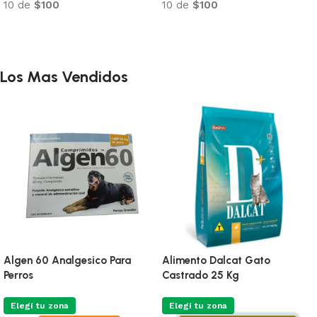
10 de
$100
10 de
$100
Añadir al carrito
Añadir al carrito
Los Mas Vendidos
Entero Chronic Sobre 4 G
Sanitario De Tofu
Biodegradable Aroma Te
Verde Absorbe 7 litros
Elegí tu zona
Envio Programable