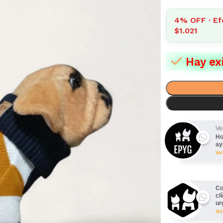
4% OFF · Ef
$1.021
Hay ex
Ve
Ho
ay
Vo
Co
cl
ur
Vo