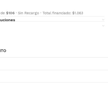
s de
$106
·
Sin Recargo
·
Total financiado: $1.063
luciones
NTO