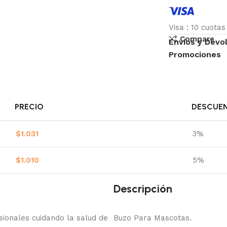
Visa
:
10 cuota
Compare
Envíos y Devo
Promociones
PRECIO
DESCUE
$
1.031
3%
$
1.010
5%
Descripción
onales cuidando la salud de
Buzo Para Mascotas.