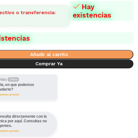
Hay
ectivo o transferencia:
existencias
istencias
Añadir al carrito
Comprar Ya
ntas
Offline
la, en que podemos
udarte?
lvemos pronto.
nsulta directamente con la
ínica por aquí. Consultas no
gentes.
lvemos pronto.