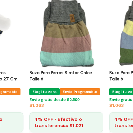
 Talle 5
Ferribiella Buzo Para Perros
Buzo Para 
Cappotto Air Coat Negro 27 Cm
Talle 6
ogramable
Elegí tu zona
Envio Programable
Elegí tu zo
Envío gratis desde $2.500
Envío grati
$
959
$
1.063
o
008
4% OFF · Efectivo o
4% OFF 
transferencia: $921
transfe