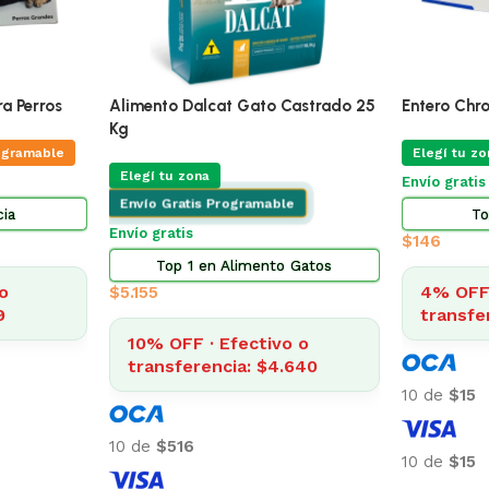
Top 3 en Farmacia
$
322
ÚLTIMAS 5
4% OFF · Efectivo o
queño 3 Kg
transferencia: $309
Promo Alim
ogramable
Kg Mas Ju
Varios
10 de
$32
Perros
Elegí tu zo
Envío Grat
10 de
$32
Envío gratis
o
8
Top 5
$
3.
$
3.238
4% OFF 
transfe