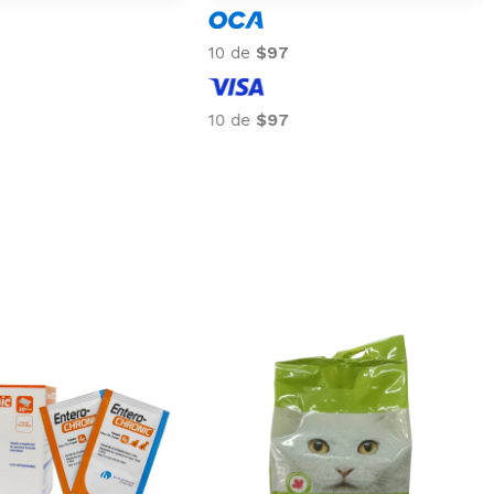
10 de
$106
10 de
$106