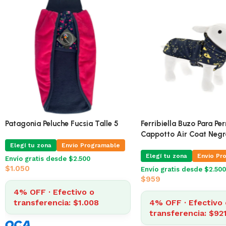
Patagonia Doble Polar Cuadros
Patagonia Peluche Fucsia
Azul Talle 6
Elegí tu zona
Envio Pr
Elegí tu zona
Envio Programable
Envío gratis desde $2.500
$
1.050
Envío gratis desde $2.500
$
970
4% OFF · Efectivo 
4% OFF · Efectivo o
transferencia: $1.
transferencia: $931