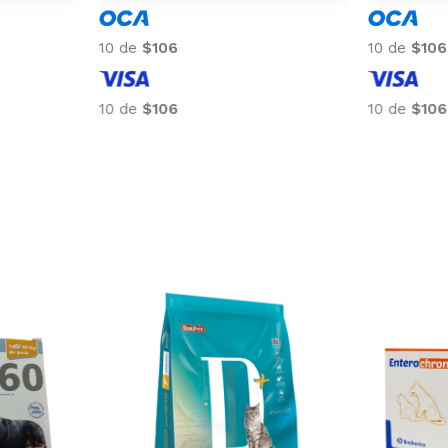
10 de
$96
10 de
$106
10 de
$96
10 de
$106
-5%
Adipred Prednisolna 20 Mg Blister
X 10 Comprimidos
Elegí tu zona
Envio Programable
Envío gratis desde $2.500