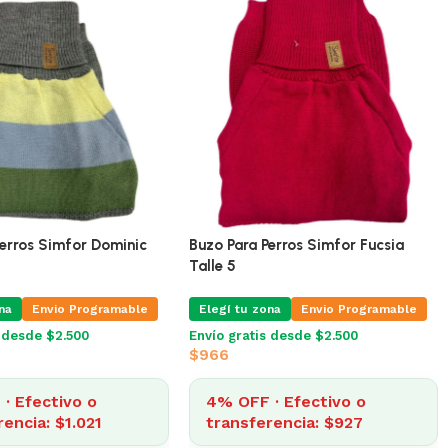
Perros Simfor Chloe
Buzo Para Perros Simfor Dominic
Talle 6
na
Envio Programable
Elegí tu zona
Envio Programable
s desde $2.500
Envío gratis desde $2.500
$
1.063
· Efectivo o
4% OFF · Efectivo o
rencia: $1.021
transferencia: $1.021