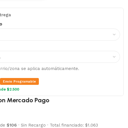
trega
o
barrio/zona se aplica automáticamente.
Envio Programable
sde $2.500
on Mercado Pago
 de
$106
·
Sin Recargo
·
Total financiado: $1.063