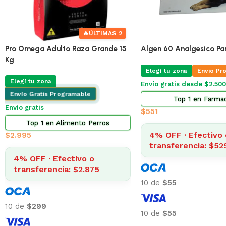
🔥
ÚLTIMAS 5
🔥
Pro Omega Cachorro Pequeño 1 Kg
Pro Omega Cachorro Pe
Elegí tu zona
Envio Programable
Elegí tu zona
Envio Pr
Envío gratis desde $2.500
Envío gratis desde $2.500
Top 13 en Alimento Perros
Top 2 en Alimento 
$
356
$
873
4% OFF · Efectivo o
4% OFF · Efectivo 
transferencia: $342
transferencia: $83
10 de
$36
10 de
$87
10 de
$36
10 de
$87