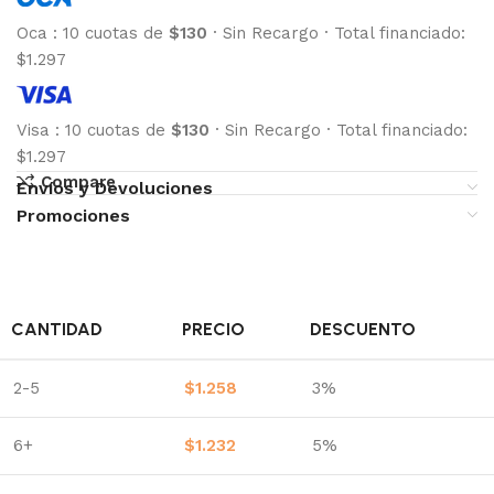
Oca
:
10 cuotas de
$130
·
Sin Recargo
·
Total financiado:
$1.297
Visa
:
10 cuotas de
$130
·
Sin Recargo
·
Total financiado:
$1.297
Compare
Envíos y Devoluciones
Promociones
CANTIDAD
PRECIO
DESCUENTO
2-5
$
1.258
3%
6+
$
1.232
5%