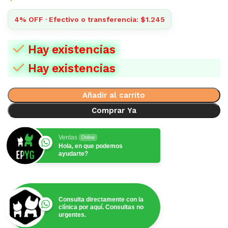
4% OFF · Efectivo o transferencia: $1.245
Hay existencias
Hay existencias
Añadir al carrito
Comprar Ya
Ventas
Online
Hola, en que podemos
ayudarte?
Consulta directamente con la
clínica por aquí. Consultas no
urgentes.