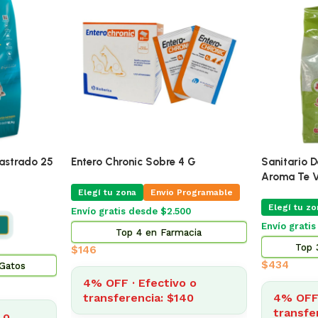
🔥
ÚLTIMAS 2
Mg Blister
Pro Omega Cachorro Raza Grande
Alimento Pa
15 Kg
Adultos 7.
ogramable
Elegí tu zona
Elegí tu zo
Envío Gratis Programable
Envío grati
Envío gratis
cia
Top 5
$
3.185
$
2.014
4% OFF · Efectivo o
o
4% OFF 
transferencia: $3.057
9
transfe