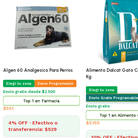
🔥
ÚLTIMA!
Pro Omega Cachorro Pequeño 3 Kg
Adipred Prednisolna 20 
X 10 Comprimidos
Elegí tu zona
Envio Programable
Elegí tu zona
Envio Pr
Envío gratis desde $2.500
Envío gratis desde $2.500
Top 2 en Alimento Perros
Top 3 en Farma
$
873
$
322
4% OFF · Efectivo o
transferencia: $838
4% OFF · Efectivo 
transferencia: $30