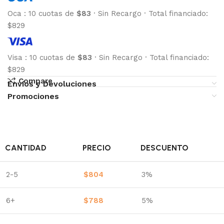
Oca
:
10 cuotas de
$83
·
Sin Recargo
·
Total financiado:
$829
Visa
:
10 cuotas de
$83
·
Sin Recargo
·
Total financiado:
$829
Compare
Envíos y Devoluciones
Promociones
CANTIDAD
PRECIO
DESCUENTO
2-5
$
804
3%
6+
$
788
5%