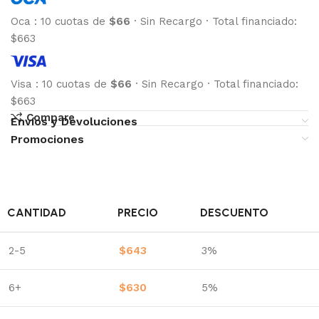
Oca
:
10 cuotas de
$66
·
Sin Recargo
·
Total financiado:
$663
Visa
:
10 cuotas de
$66
·
Sin Recargo
·
Total financiado:
$663
Compare
Envíos y Devoluciones
Promociones
CANTIDAD
PRECIO
DESCUENTO
2-5
$
643
3%
6+
$
630
5%