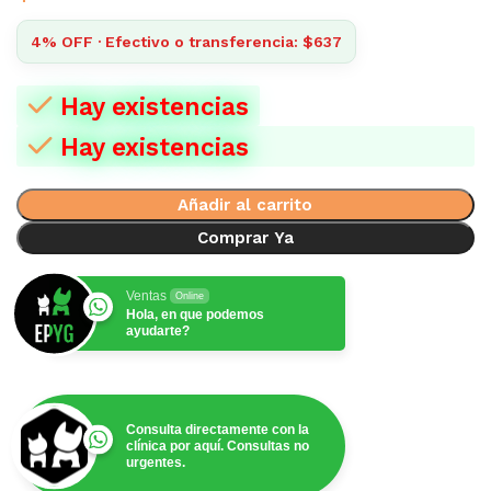
4% OFF · Efectivo o transferencia: $637
Hay existencias
Hay existencias
Añadir al carrito
Comprar Ya
Ventas
Online
Hola, en que podemos
ayudarte?
Consulta directamente con la
clínica por aquí. Consultas no
urgentes.