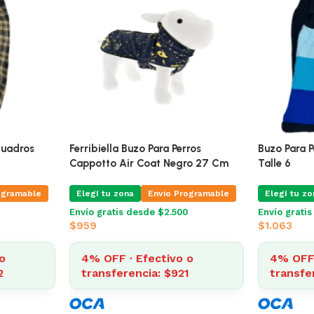
e 27 Cm
Patagonia Doble Polar Cuadros
Ferribiella
Marrón Talle 5
Cappotto A
ogramable
Elegí tu zona
Envio Programable
Elegí tu zo
Envío gratis desde $2.500
Envío grati
$
940
$
959
o
0
4% OFF · Efectivo o
4% OFF 
transferencia: $902
transfe