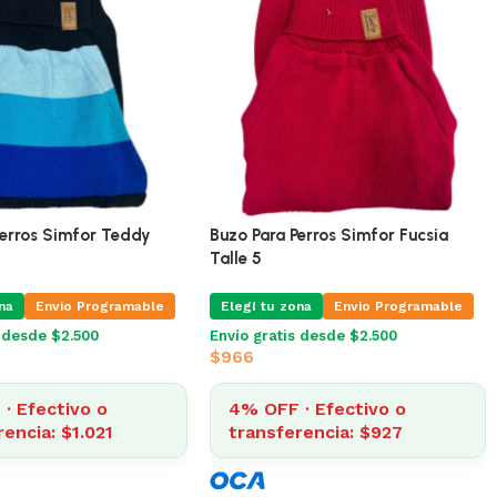
 Buzo Para Perros
Buzo Para Perros Simfor Teddy
ir Coat Negro 27 Cm
Talle 6
na
Envio Programable
Elegí tu zona
Envio Programable
s desde $2.500
Envío gratis desde $2.500
$
1.063
· Efectivo o
4% OFF · Efectivo o
rencia: $921
transferencia: $1.021