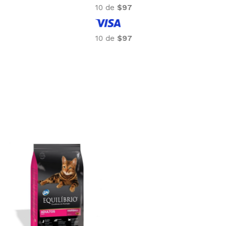
10 de
$106
10 de
$106