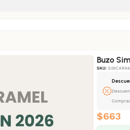
Buzo Sim
SKU:
SIMCARAM
Descue
Descuen
Compras
$
663