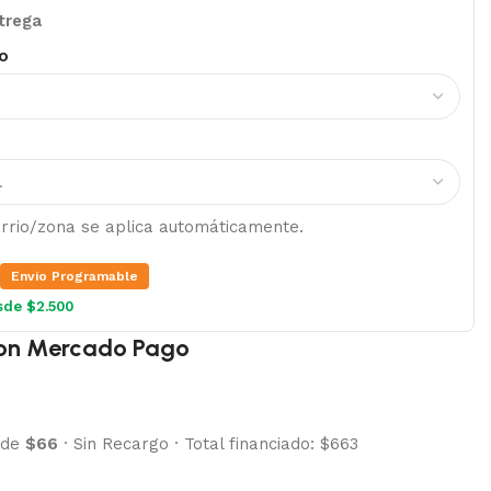
trega
o
barrio/zona se aplica automáticamente.
Envio Programable
sde $2.500
on Mercado Pago
 de
$66
·
Sin Recargo
·
Total financiado: $663