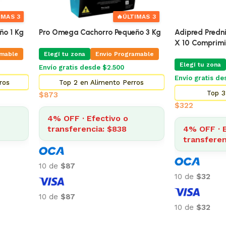
🔥
ÚLTIMAS 3
Pro Omega Cachorro Pequeño 3 Kg
Adipred Prednisolna 20 
X 10 Comprimidos
Elegí tu zona
Envio Programable
Elegí tu zona
Envio Pr
Envío gratis desde $2.500
Envío gratis desde $2.500
Top 2 en Alimento Perros
Top 3 en Farma
$
873
$
322
4% OFF · Efectivo o
transferencia: $838
4% OFF · Efectivo 
transferencia: $30
10 de
$87
10 de
$32
10 de
$87
10 de
$32