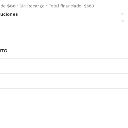
s de
$66
·
Sin Recargo
·
Total financiado: $663
luciones
NTO