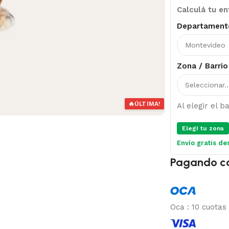
Calculá tu en
Departament
Zona / Barrio
🔥
ÚLTIMA!
Al elegir el 
Elegí tu zona
Envío gratis de
Pagando c
Oca
:
10 cuotas