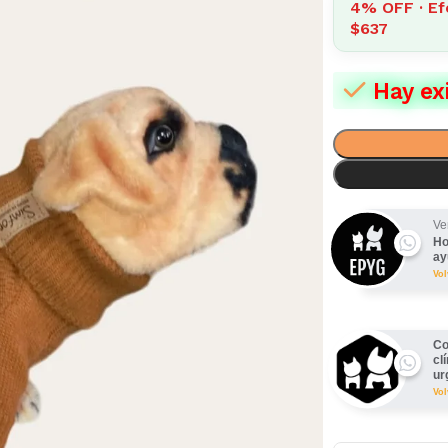
4% OFF · Ef
$637
Hay ex
Ve
Ho
ay
Vo
Co
cl
ur
Vo