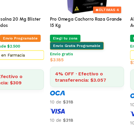
🔥
ÚLTIMAS 4
Mg Blister
Pro Omega Cachorro Raza Grande
Alimento Pa
15 Kg
Adultos 7.
ogramable
Elegí tu zona
Elegí tu zo
Envío Gratis Programable
Envío grati
Envío gratis
cia
Top 5
$
3.185
$
2.014
4% OFF · Efectivo o
o
4% OFF 
transferencia: $3.057
9
transfe
10 de
$318
10 de
$201
10 de
$318
10 de
$201