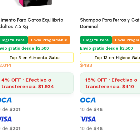
ra Gatos Equilibrio
Shampoo Para Perros y Gatos
5 Kg
Dominal
na
Envio Programable
Elegí tu zona
Envio Programable
s desde $2.500
Envío gratis desde $2.500
 en Alimento Gatos
Top 13 en Higiene Gatos
$
483
· Efectivo o
15% OFF · Efectivo o
rencia: $1.934
transferencia: $410
10 de
$48
10 de
$48