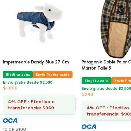
Impermeable Dandy Blue 39 Cm
Impermeable Dandy Blu
Para Perro
Elegí tu zona
Envio Pr
Elegí tu zona
Envio Programable
Envío gratis desde $2.500
$
1.000
Envío gratis desde $2.500
$
1.690
4% OFF · Efectivo 
4% OFF · Efectivo o
transferencia: $96
transferencia: $1.622
10 de
$100