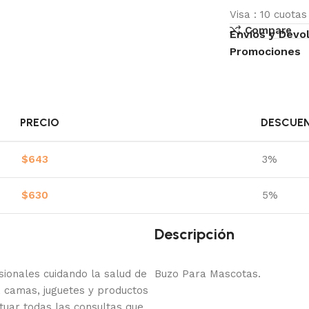
Visa
:
10 cuota
Compare
Envíos y Devo
Promociones
PRECIO
DESCUE
$
643
3%
$
630
5%
Descripción
onales cuidando la salud de
Buzo Para Mascotas.
 camas, juguetes y productos
tuar todas las consultas que