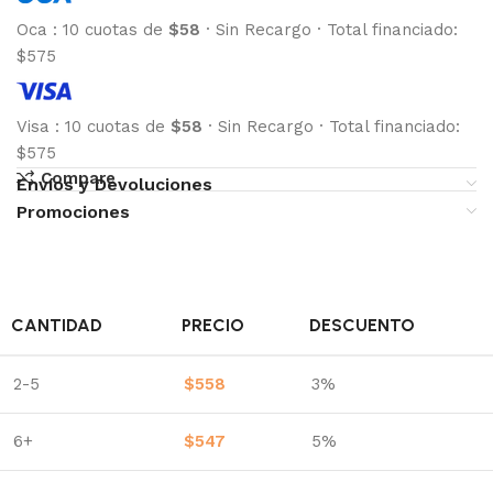
Oca
:
10 cuotas de
$58
·
Sin Recargo
·
Total financiado:
$575
Visa
:
10 cuotas de
$58
·
Sin Recargo
·
Total financiado:
$575
Compare
Envíos y Devoluciones
Promociones
CANTIDAD
PRECIO
DESCUENTO
2-5
$
558
3%
6+
$
547
5%