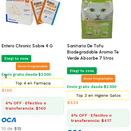
Entero Chronic Sobre 4 G
Sanitario De Tofu
Biodegradable Aroma Te
Verde Absorbe 7 litros
Elegí tu zona
Envio Programable
Elegí tu zona
Envío gratis desde $2.500
Envio Programable
Top 4 en Farmacia
Envío gratis desde $2.500
$
146
Top 3 en Higiene Gatos
$
434
4% OFF · Efectivo o
transferencia: $140
4% OFF · Efectivo o
transferencia: $417
10 de
$15