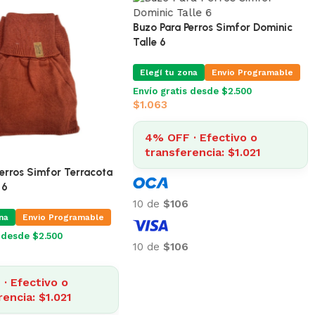
 Buzo Para Perros
ir Coat Negro 27 Cm
na
Envio Programable
s desde $2.500
· Efectivo o
rencia: $921
Buzo Para Perros Simfor Terracota
Peach Talle 6
Elegí tu zona
Envio Programable
Envío gratis desde $2.500
$
1.063
4% OFF · Efectivo o
transferencia: $1.021