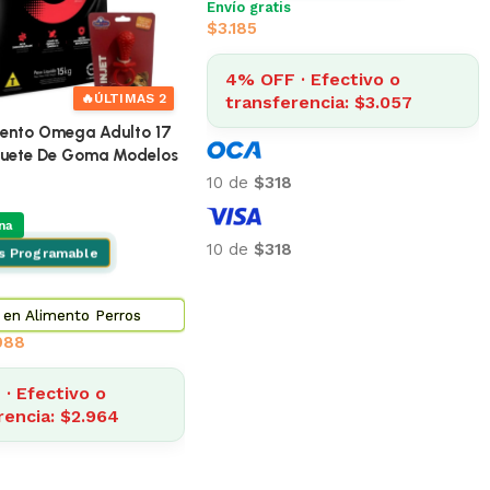
Envío gratis
$
3.185
4% OFF · Efectivo o
🔥
ÚLTIMAS 2
transferencia: $3.057
ento Omega Adulto 17
guete De Goma Modelos
10 de
$318
na
10 de
$318
is Programable
 en Alimento Perros
088
· Efectivo o
rencia: $2.964