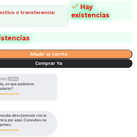
Hay
ectivo o transferencia:
existencias
istencias
Añadir al carrito
Comprar Ya
ntas
Offline
la, en que podemos
udarte?
lvemos pronto.
nsulta directamente con la
ínica por aquí. Consultas no
gentes.
lvemos pronto.