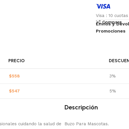
Visa
:
10 cuota
Compare
Envíos y Devo
Promociones
PRECIO
DESCUE
$
558
3%
$
547
5%
Descripción
onales cuidando la salud de
Buzo Para Mascotas.