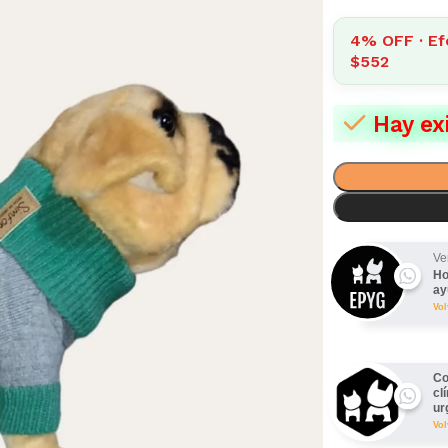
4% OFF · Ef
$552
Hay ex
Ve
Ho
ay
Vo
Co
cl
ur
Vo