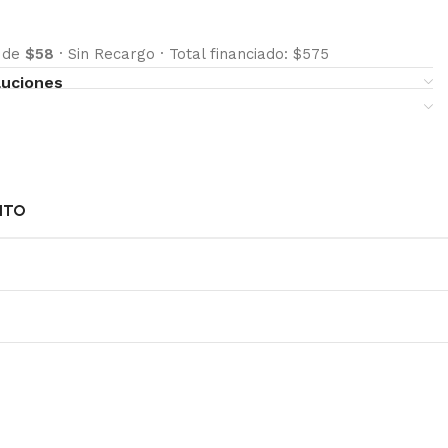
s de
$58
·
Sin Recargo
·
Total financiado: $575
luciones
NTO