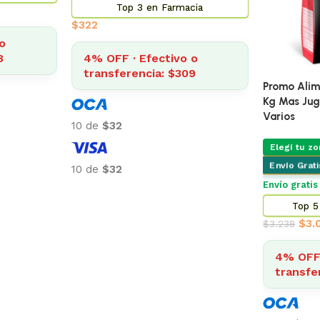
Top 3 en Farmacia
$
322
o
8
4% OFF · Efectivo o
transferencia: $309
Promo Alim
Kg Mas Ju
Varios
10 de
$32
Elegí tu zo
Envío Grat
10 de
$32
Envío gratis
Top 5
$
3.
$
3.238
4% OFF 
transfe