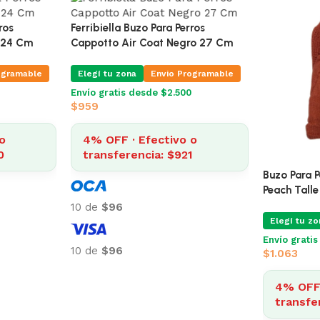
Cuadros
Ferribiella Buzo Para Perros
Ferribiella
Cappotto Air Coat Azul 24 Cm
Cappotto A
ogramable
Elegí tu zona
Envio Programable
Elegí tu zo
Envío gratis desde $2.500
Envío grati
$
1.000
$
959
o
4% OFF · Efectivo o
4% OFF 
1
transferencia: $960
transfe
10 de
$100
10 de
$96
10 de
$100
10 de
$96