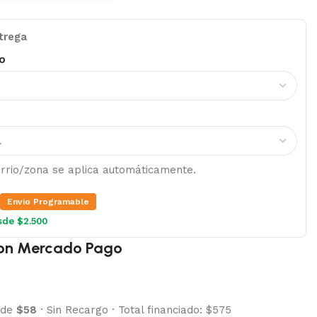
trega
o
barrio/zona se aplica automáticamente.
Envio Programable
sde $2.500
on Mercado Pago
 de
$58
·
Sin Recargo
·
Total financiado: $575