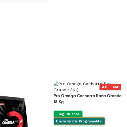
10 de
$106
10 de
$106
🔥
ÚLTIMA!
Pro Omega Cachorro Raza Grande
15 Kg
Elegí tu zona
Envío Gratis Programable