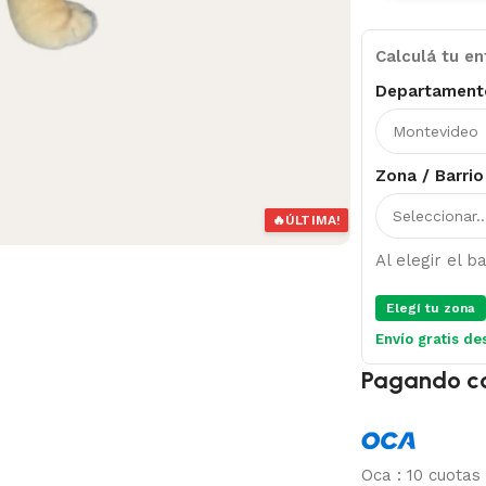
Calculá tu en
Departament
Zona / Barrio
🔥
ÚLTIMA!
Al elegir el 
Elegí tu zona
Envío gratis de
Pagando c
Oca
:
10 cuotas