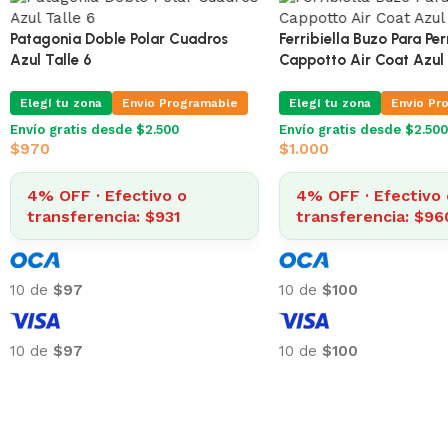
Impermeable Dandy Blue 39 Cm
Patagonia Doble Polar 
Para Perro
Azul Talle 6
Elegí tu zona
Envio Programable
Elegí tu zona
Envio Pr
Envío gratis desde $2.500
Envío gratis desde $2.500
$
1.690
$
970
4% OFF · Efectivo o
4% OFF · Efectivo 
transferencia: $1.622
transferencia: $93
10 de
$169
10 de
$97
10 de
$169
10 de
$97