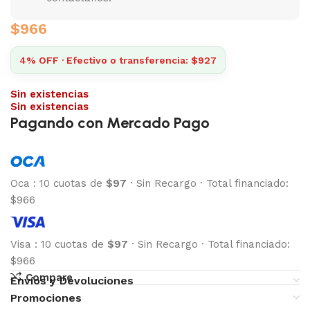
$
966
4% OFF · Efectivo o transferencia: $927
Sin existencias
Sin existencias
Pagando con Mercado Pago
Oca
:
10 cuotas de
$97
·
Sin Recargo
·
Total financiado:
$966
Visa
:
10 cuotas de
$97
·
Sin Recargo
·
Total financiado:
$966
Compare
Envíos y Devoluciones
Promociones