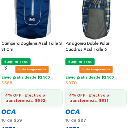
Campera Doglemi Azul Talle S
Patagonia Doble Polar
31 Cm
Cuadros Azul Talle 6
Elegí tu zona
Elegí tu zona
Envio Programable
Envio Programable
Envío gratis desde $2.500
Envío gratis desde $2.500
$
585
$
970
4% OFF · Efectivo o
4% OFF · Efectivo o
transferencia: $562
transferencia: $931
10 de
$59
10 de
$97