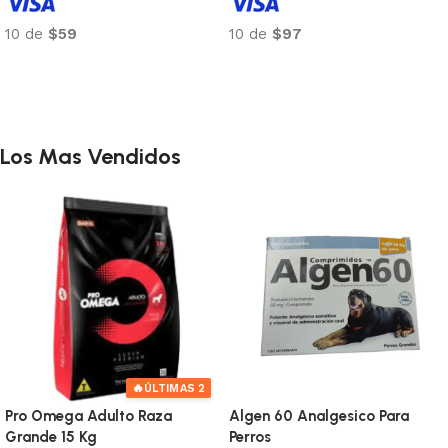
10 de
$59
10 de
$97
Añadir al carrito
Añadir al carrito
Los Mas Vendidos
Analgesico Para
Alimento Dalcat Gato
Entero Ch
Castrado 25 Kg