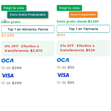
Elegí tu 
zona
Elegí tu zona
En
vio Programable
Envío Gratis Programable
Envío grat
is desde $2.500
Envío gratis
Top
 1 en Farmacia
Top 1 en Alimento Gatos
$
146
$
5.155
4% OFF 
transfe
· Efectivo o
10% OFF · Efectivo o
rencia: $529
transferencia: $4.640
10 de
$15
5
10 de
$516
10 de
$15
5
10 de
$516
Añadir al
 carrito
Añadir al carrito