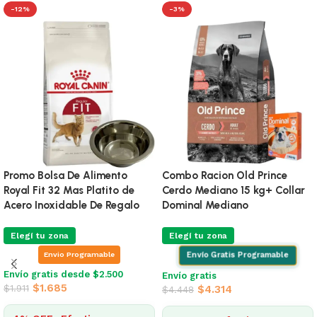
-12%
-3%
Promo Bolsa De Alimento
Combo Racion Old Prince
Royal Fit 32 Mas Platito de
Cerdo Mediano 15 kg+ Collar
Acero Inoxidable De Regalo
Dominal Mediano
Elegí tu zona
Elegí tu zona
Envio Programable
Envío Gratis Programable
Envío gratis desde $2.500
Envío gratis
$
1.685
$
1.911
$
4.314
$
4.448