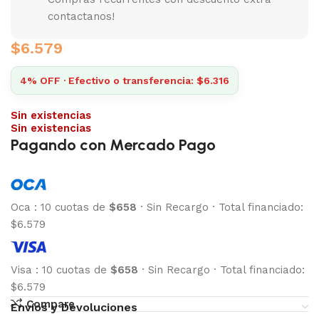
contactanos!
$
6.579
4% OFF · Efectivo o transferencia: $6.316
Sin existencias
Sin existencias
Pagando con Mercado Pago
Oca
:
10 cuotas de
$658
·
Sin Recargo
·
Total financiado:
$6.579
Visa
:
10 cuotas de
$658
·
Sin Recargo
·
Total financiado:
$6.579
Compare
Envíos y Devoluciones