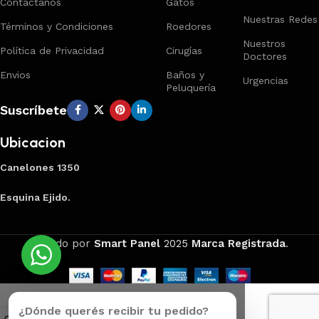
Contactanos
Gatos
Nuestras Redes
Términos y Condiciones
Roedores
Nuestros
Política de Privacidad
Cirugías
Doctores
Envios
Baños y
Urgencias
Peluquería
Suscríbete
Ubicacion
Canelones 1350
Esquina Ejido.
Creado por
Smart Panel
2025
Marca Registrada
.
¿Dónde querés recibir tu pedido?