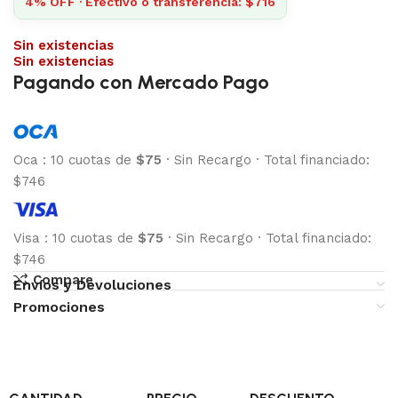
4% OFF · Efectivo o transferencia: $716
Sin existencias
Sin existencias
Pagando con Mercado Pago
Oca
:
10 cuotas de
$75
·
Sin Recargo
·
Total financiado:
$746
Visa
:
10 cuotas de
$75
·
Sin Recargo
·
Total financiado:
$746
Compare
Envíos y Devoluciones
Promociones