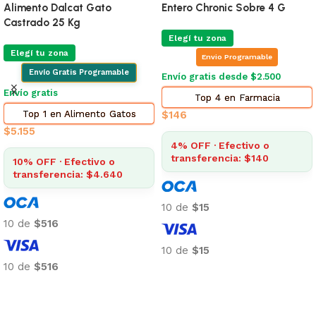
Alimento Dalcat Gato
Entero Chronic Sobre 4 G
Castrado 25 Kg
Elegí tu zona
Elegí tu zona
Envio Programable
Envío Gratis Programable
Envío gratis desde $2.500
Envío gratis
Top 4 en Farmacia
Top 1 en Alimento Gatos
$
146
$
5.155
4% OFF · Efectivo o
transferencia: $140
10% OFF · Efectivo o
transferencia: $4.640
10 de
$15
10 de
$516
10 de
$15
10 de
$516
Añadir al carrito
Añadir al carrito