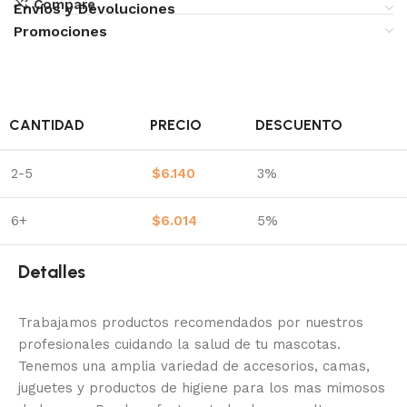
Compare
Envíos y Devoluciones
Promociones
CANTIDAD
PRECIO
DESCUENTO
2-5
$
6.140
3%
6+
$
6.014
5%
Detalles
Trabajamos productos recomendados por nuestros
profesionales cuidando la salud de tu mascotas.
Tenemos una amplia variedad de accesorios, camas,
juguetes y productos de higiene para los mas mimosos