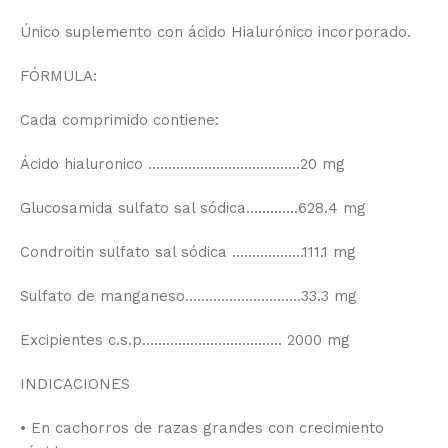
Único suplemento con ácido Hialurónico incorporado.
FÓRMULA:
Cada comprimido contiene:
Ácido hialuronico ………………………………..20 mg
Glucosamida sulfato sal sódica……..…..628.4 mg
Condroitin sulfato sal sódica ………….…..111.1 mg
Sulfato de manganeso………………………..33.3 mg
Excipientes c.s.p…………………………….. 2000 mg
INDICACIONES
• En cachorros de razas grandes con crecimiento