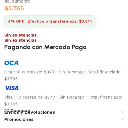
del alimento.
$
3.765
4% OFF · Efectivo o transferencia: $3.614
Sin existencias
Sin existencias
Pagando con Mercado Pago
Oca
:
10 cuotas de
$377
·
Sin Recargo
·
Total financiado:
$3.765
Visa
:
10 cuotas de
$377
·
Sin Recargo
·
Total financiado:
$3.765
Compare
Envíos y Devoluciones
Promociones