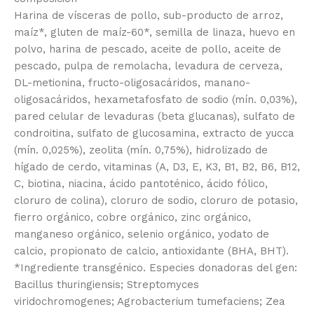
Harina de vísceras de pollo, sub-producto de arroz,
maíz*, gluten de maíz-60*, semilla de linaza, huevo en
polvo, harina de pescado, aceite de pollo, aceite de
pescado, pulpa de remolacha, levadura de cerveza,
DL-metionina, fructo-oligosacáridos, manano-
oligosacáridos, hexametafosfato de sodio (mín. 0,03%),
pared celular de levaduras (beta glucanas), sulfato de
condroitina, sulfato de glucosamina, extracto de yucca
(mín. 0,025%), zeolita (mín. 0,75%), hidrolizado de
hígado de cerdo, vitaminas (A, D3, E, K3, B1, B2, B6, B12,
C, biotina, niacina, ácido pantoténico, ácido fólico,
cloruro de colina), cloruro de sodio, cloruro de potasio,
fierro orgánico, cobre orgánico, zinc orgánico,
manganeso orgánico, selenio orgánico, yodato de
calcio, propionato de calcio, antioxidante (BHA, BHT).
*Ingrediente transgénico. Especies donadoras del gen:
Bacillus thuringiensis; Streptomyces
viridochromogenes; Agrobacterium tumefaciens; Zea