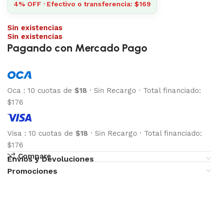
4% OFF · Efectivo o transferencia: $169
Sin existencias
Sin existencias
Pagando con Mercado Pago
Oca
:
10 cuotas de
$18
·
Sin Recargo
·
Total financiado:
$176
Visa
:
10 cuotas de
$18
·
Sin Recargo
·
Total financiado:
$176
Compare
Envíos y Devoluciones
Promociones