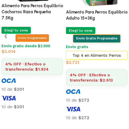
Alimento Para Perros Equilibrio
Cachorros Raza Pequeña
Alimento Para Perros Equilibrio
7.5Kg
Adulto 15+3Kg
Elegí tu zona
Elegí tu zona
Envio Programable
Envío Gratis Programable
Envío gratis desde $2.500
Envío gratis
$
2.014
Top 4 en Alimento Perros
$
2.721
4% OFF · Efectivo o
transferencia: $1.934
4% OFF · Efectivo o
transferencia: $2.613
10 de
$201
10 de
$272
10 de
$201
Añadir al carrito
10 de
$272
Añadir al carrito