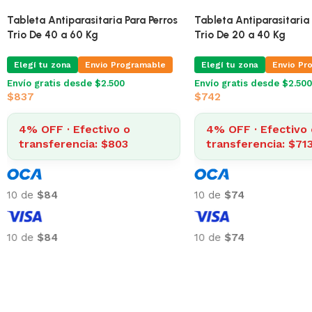
Tableta Antiparasitaria Para Perros
Nexgard De 4 A 10 Kg
Tableta Antiparasitaria 
Trio De 40 a 60 Kg
Elegí tu zona
Envio Programable
Envío gratis desde $2.500
Elegí tu zona
Envio Pr
$
395
Envío gratis desde $2.500
$
837
4% OFF · Efectivo o
transferencia: $379
4% OFF · Efectivo 
transferencia: $80
10 de
$40
10 de
$84
10 de
$40
10 de
$84