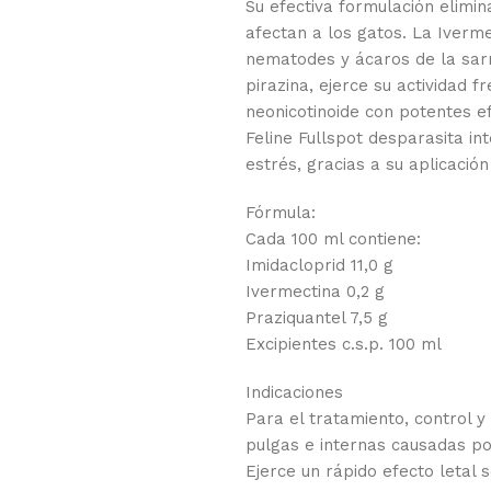
Su efectiva formulación elimi
afectan a los gatos. La Iverme
nematodes y ácaros de la sarna
pirazina, ejerce su actividad 
neonicotinoide con potentes ef
Feline Fullspot desparasita in
estrés, gracias a su aplicación
Fórmula:
Cada 100 ml contiene:
Imidacloprid 11,0 g
Ivermectina 0,2 g
Praziquantel 7,5 g
Excipientes c.s.p. 100 ml
Indicaciones
Para el tratamiento, control 
pulgas e internas causadas p
Ejerce un rápido efecto letal 