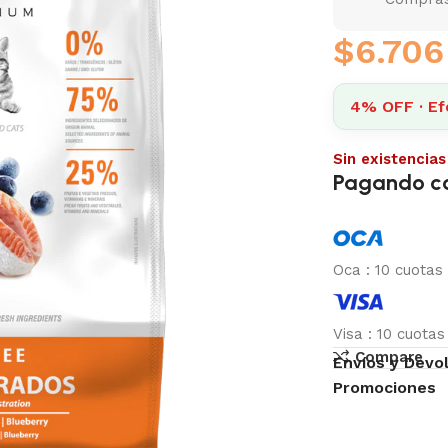
$
6.706
4% OFF · Ef
Sin existencias
Pagando c
Oca
:
10 cuotas
Visa
:
10 cuota
Compare
Envíos y Devo
Promociones