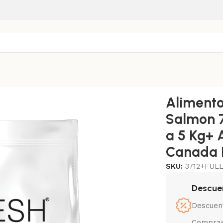
g+Pipeta Full Spot 2 a 5 Kg+ Arena Aglomerante Canada Litt
Alimento
Salmon 7
a 5 Kg+ 
Canada L
SKU:
3712+FUL
Descue
Descuen
Compras