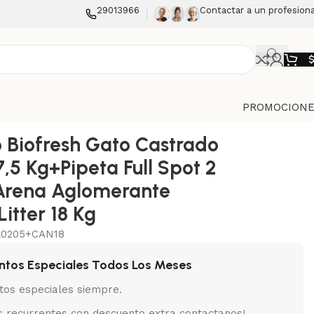
29013966
Contactar a un profesiona
PROMOCIONE
er 18 Kg
 Biofresh Gato Castrado
,5 Kg+Pipeta Full Spot 2
Arena Aglomerante
itter 18 Kg
L0205+CAN18
ntos Especiales Todos Los Meses
tos especiales siempre.
 recurrentes con descuento extra contactanos!