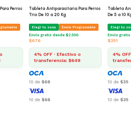
Para Perros
Tableta Antiparasitaria Para Perros
Tableta Ant
Trio De 20 a 40 Kg
Trio De 10 
ogramable
Elegí tu zona
Envio Programable
Elegí tu zo
Envío gratis desde $2.500
Envío grati
$
742
$
676
o
4% OFF · Efectivo o
4% OFF 
3
transferencia: $713
transfe
10 de
$74
10 de
$68
10 de
$74
10 de
$68