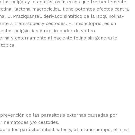
na las pulgas y los parásitos internos que frecuentemente
ctina, lactona macrocíclica, tiene potentes efectos contra
. El Praziquantel, derivado sintético de la isoquinolina-
frente a trematodes y cestodes. El Imidacloprid, es un
ectos pulguicidas y rápido poder de volteo.
terna y externamente al paciente felino sin generarle
 tópica.
y prevención de las parasitosis externas causadas por
or nematodes y/o cestodes.
sobre los parásitos intestinales y, al mismo tiempo, elimina