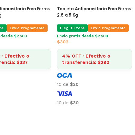
iparasitaria Para Perros
Tableta Antiparasitaria Para Perros
a 20 Kg
De 5 a 10 Kg
na
Envio Programable
Elegí tu zona
Envio Programable
s desde $2.500
Envío gratis desde $2.500
$
351
· Efectivo o
4% OFF · Efectivo o
rencia: $649
transferencia: $337
10 de
$35
10 de
$35