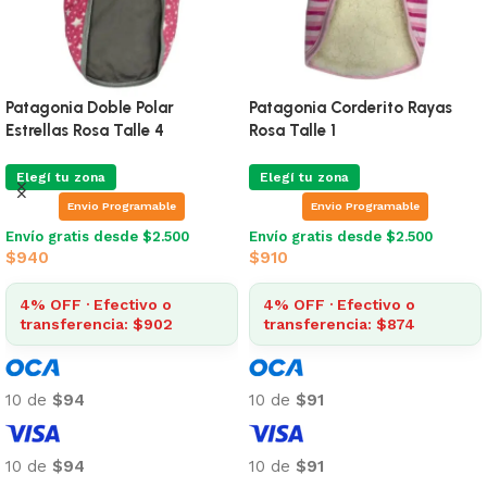
r
Patagonia Corderito Rayas
Buzo Para Perros Sim
Rosa Talle 1
Brownie Talle 6
Elegí tu zona
Elegí tu zona
le
Envio Programable
Envio Programab
500
Envío gratis desde $2.500
Envío gratis desde $2.
$
910
$
1.063
o
4% OFF · Efectivo o
4% OFF · Efectivo 
2
transferencia: $874
transferencia: $1.0
10 de
$91
10 de
$106
10 de
$91
10 de
$106