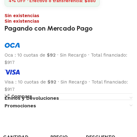
4% OFF · Efectivo o transferencia: $880
Sin existencias
Sin existencias
Pagando con Mercado Pago
Oca
:
10 cuotas de
$92
·
Sin Recargo
·
Total financiado:
$917
Visa
:
10 cuotas de
$92
·
Sin Recargo
·
Total financiado:
$917
Compare
Envíos y Devoluciones
Promociones