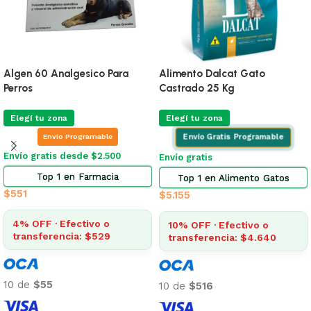
Algen 60 Analgesico Para
Alimento Dalcat Gato
Perros
Castrado 25 Kg
Elegí tu zona
Elegí tu zona
Envio Programable
Envío Gratis Programable
Envío gratis desde $2.500
Envío gratis
Top 1 en Farmacia
Top 1 en Alimento Gatos
$
551
$
5.155
4% OFF · Efectivo o
10% OFF · Efectivo o
transferencia: $529
transferencia: $4.640
10 de
$55
10 de
$516