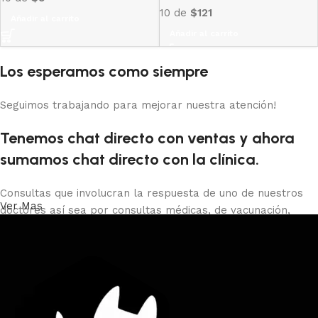
10 de
$121
Añadir al carrito
Añadir al carrito
Los esperamos como siempre
Seguimos trabajando para mejorar nuestra atención!
Tenemos chat directo con ventas y ahora
sumamos chat directo con la clínica.
Consultas que involucran la respuesta de uno de nuestros
Ver Mas
doctores así sea por consultas médicas, de vacunación,
castraciones, certificados de viaje, peluquería o baños debes
comunicarte con la clínica al 29013966 o presencial o con el
whatsapp directo.