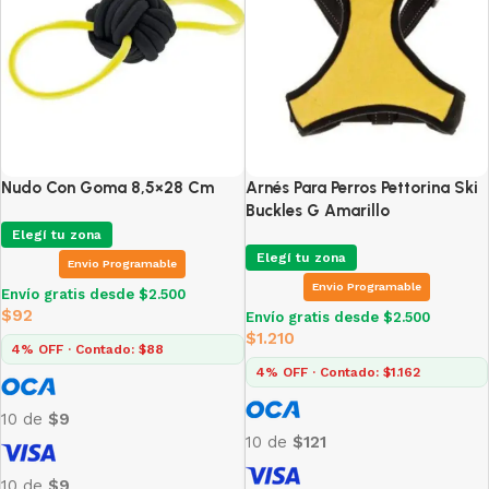
Nudo Con Goma 8,5×28 Cm
Arnés Para Perros Pettorina Ski
Buckles G Amarillo
Elegí tu zona
Elegí tu zona
Envio Programable
Envio Programable
Envío gratis desde $2.500
$
92
Envío gratis desde $2.500
$
1.210
4% OFF · Contado: $88
4% OFF · Contado: $1.162
10 de
$9
10 de
$121
10 de
$9