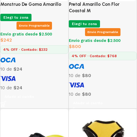
Monstruo De Goma Amarillo
Pretal Amarillo Con Flor
Coastal M
Elegí tu zona
Elegí tu zona
Envio Programable
Envio Programable
Envío gratis desde $2.500
$
242
Envío gratis desde $2.500
$
800
4% OFF · Contado: $232
4% OFF · Contado: $768
10 de
$24
10 de
$80
10 de
$24
10 de
$80
Añadir al carrito
Añadir al carrito