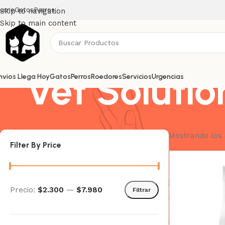
ome
Gatos
Perros
Skip to navigation
Skip to main content
Vet Solutio
nvios Llega Hoy
Gatos
Perros
Roedores
Servicios
Urgencias
Mostrando los 
Filter By Price
Precio:
$2.300
—
$7.980
Filtrar