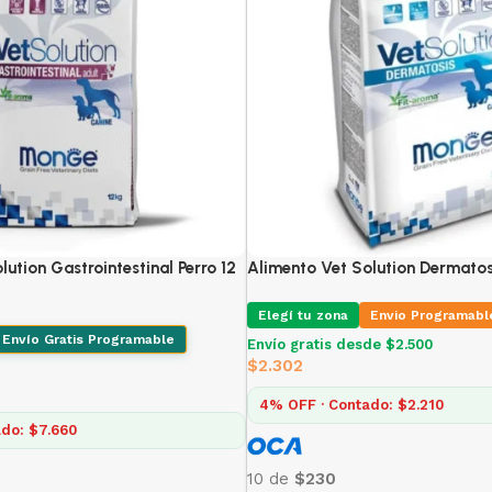
ution Gastrointestinal Perro 12
Alimento Vet Solution Dermatosi
Elegí tu zona
Envio Programabl
Envío Gratis Programable
Envío gratis desde $2.500
$
2.302
4% OFF · Contado: $2.210
do: $7.660
10 de
$230