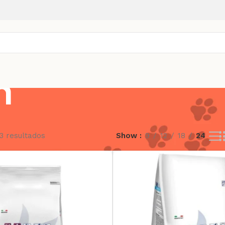
n
3 resultados
Show
9
12
18
24