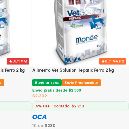
🔥
ÚLTIMA!
🔥
ÚLTIMAS 2
s Perro 2 kg
Alimento Vet Solution Hepatic Perro 2 kg
e
Elegí tu zona
Envio Programable
Envío gratis desde $2.500
$
2.302
4% OFF · Contado: $2.210
10 de
$230