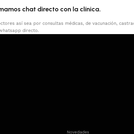
amos chat directo con la clínica.
ctores así sea por consultas médicas, de vacunación, castrac
 whatsapp directo.
s
Novedades