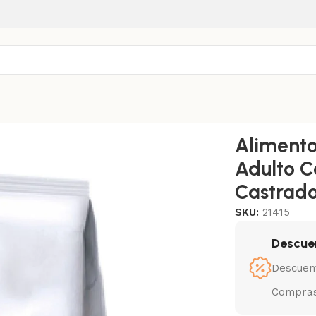
 HPM Gato Adulto Castrado Y Adulto No Castrado 3 Kg pollo
Aliment
Adulto C
Castrado
SKU:
21415
Descue
Descuen
Compras