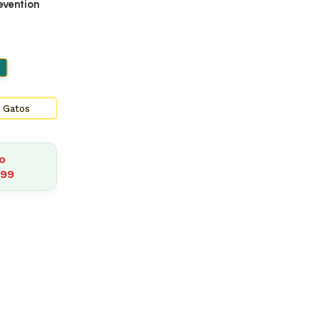
evention
 Gatos
o
499