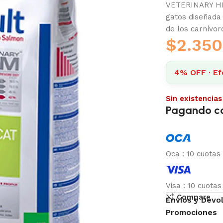
VETERINARY HP
gatos diseñada
de los carnívor
$
2.350
4% OFF · Ef
Sin existencias
Pagando c
Oca
:
10 cuotas
Visa
:
10 cuota
Compare
Envíos y Devo
Promociones