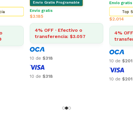
Envío Gratis Programable
Envío grati
Envío gratis
cia
Top 5
$
3.185
$
2.014
4% OFF · Efectivo o
o
4% OFF 
transferencia: $3.057
9
transfe
10 de
$318
10 de
$201
10 de
$318
10 de
$201