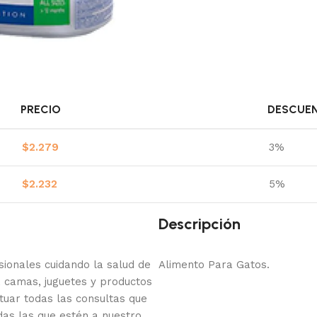
PRECIO
DESCUE
$
2.279
3%
$
2.232
5%
Descripción
onales cuidando la salud de
Alimento Para Gatos.
 camas, juguetes y productos
tuar todas las consultas que
das las que estén a nuestro