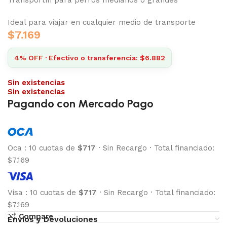
Ideal para viajar en cualquier medio de transporte
$
7.169
4% OFF · Efectivo o transferencia: $6.882
Sin existencias
Sin existencias
Pagando con Mercado Pago
Oca
:
10 cuotas de
$717
·
Sin Recargo
·
Total financiado:
$7.169
Visa
:
10 cuotas de
$717
·
Sin Recargo
·
Total financiado:
$7.169
Compare
Envíos y Devoluciones