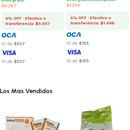
Envío gratis
$
1.550
$
5.267
4% OFF · Efectivo o
4% OFF · Efectivo o
transferencia: $1.488
transferencia: $5.057
10 de
$155
10 de
$527
10 de
$155
10 de
$527
Añadir al carrito
Añadir al carrito
Los Mas Vendidos