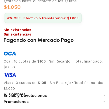
gestación hasta el destete de los gatitos.
$
1.050
4% OFF · Efectivo o transferencia: $1.008
Sin existencias
Sin existencias
Pagando con Mercado Pago
Oca
:
10 cuotas de
$105
·
Sin Recargo
·
Total financiado:
$1.050
Visa
:
10 cuotas de
$105
·
Sin Recargo
·
Total financiado:
$1.050
Compare
Envíos y Devoluciones
Promociones