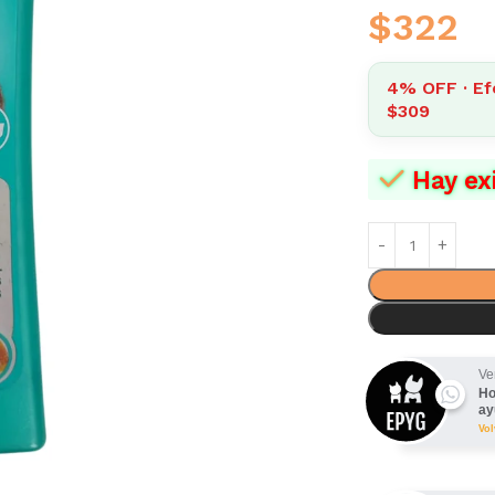
$
322
4% OFF · Ef
$309
Hay ex
Ve
Ho
ay
Vo