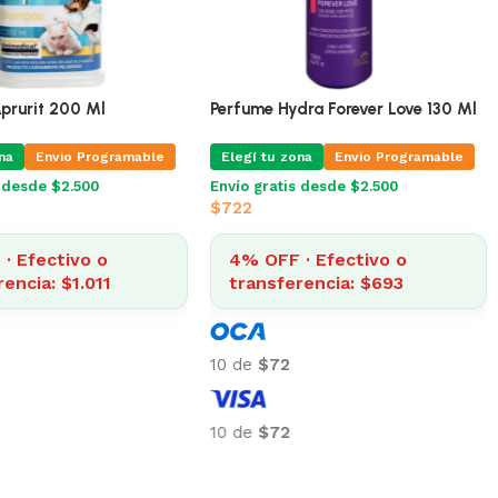
rurit 200 Ml
Perfume Hydra Forever Love 130 Ml
na
Envio Programable
Elegí tu zona
Envio Programable
s desde $2.500
Envío gratis desde $2.500
$
722
· Efectivo o
4% OFF · Efectivo o
encia: $1.011
transferencia: $693
10 de
$72
10 de
$72