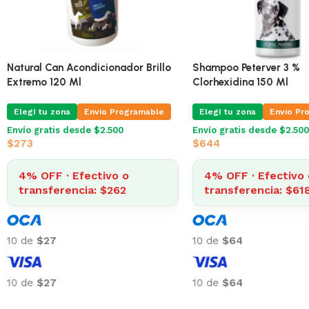
Natural Can Acondicionador Brillo
Shampoo Peterver 3 %
Extremo 120 Ml
Clorhexidina 150 Ml
Elegí tu zona
Envio Programable
Elegí tu zona
Envio Pr
Envío gratis desde $2.500
Envío gratis desde $2.500
$
273
$
644
4% OFF · Efectivo o
4% OFF · Efectivo 
transferencia: $262
transferencia: $61
10 de
$27
10 de
$64
10 de
$27
10 de
$64