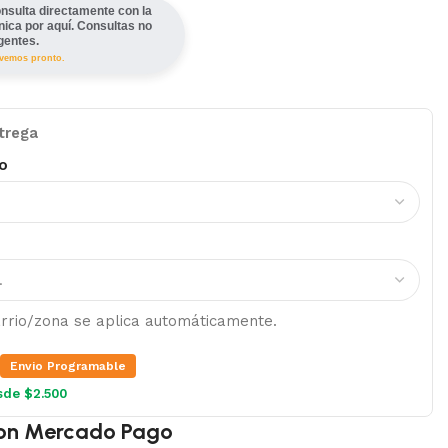
nsulta directamente con la
ínica por aquí. Consultas no
gentes.
lvemos pronto.
trega
o
barrio/zona se aplica automáticamente.
Envio Programable
sde $2.500
on Mercado Pago