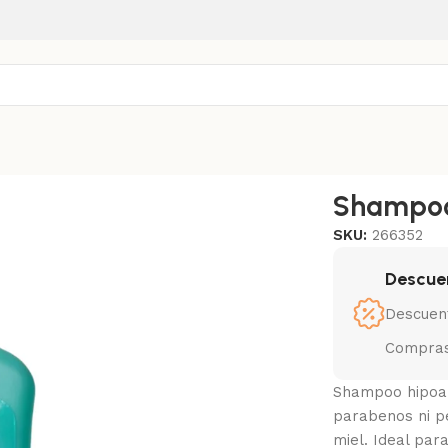
poo Para Cachorros 500 Ml
Shampoo
SKU:
266352
Descue
Descuen
Compras
Shampoo hipoal
parabenos ni p
miel. Ideal par