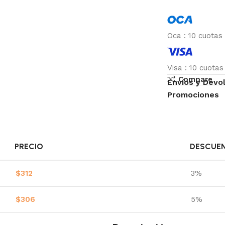
Oca
:
10 cuotas
Visa
:
10 cuota
Compare
Envíos y Devo
Promociones
PRECIO
DESCUE
$
312
3%
$
306
5%