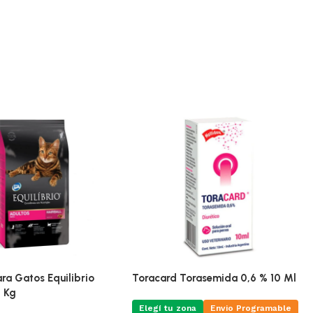
ra Gatos Equilibrio
Toracard Torasemida 0,6 % 10 Ml
5 Kg
Elegí tu zona
Envio Programable