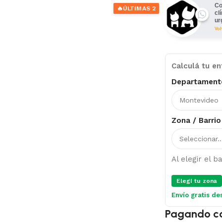
Co
🔥
ÚLTIMAS 2
cl
ur
Vo
Calculá tu en
Departament
Zona / Barrio
Al elegir el 
Elegí tu zona
Envío gratis de
Pagando c