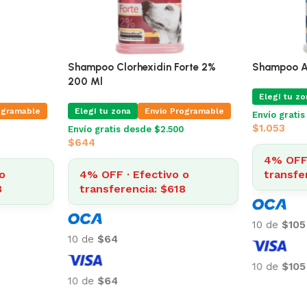
Shampoo Clorhexidin Forte 2%
Shampoo Ap
200 Ml
Elegí tu zo
ogramable
Elegí tu zona
Envio Programable
Envío grati
$
1.053
Envío gratis desde $2.500
$
644
4% OFF 
o
4% OFF · Efectivo o
transfer
8
transferencia: $618
10 de
$105
10 de
$64
10 de
$105
10 de
$64