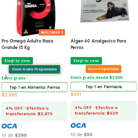
Alimento Dalcat Gato
Entero Chronic Sobre 4 G
Castrado 25 Kg
Elegí tu zona
Elegí tu zona
Envio Programable
Envío Gratis Programable
Envío gratis desde $2.500
Envío gratis
Top 4 en Farmacia
Top 1 en Alimento Gatos
$
146
$
5.155
4% OFF · Efectivo o
transferencia: $140
10% OFF · Efectivo o
transferencia: $4.640
10 de
$15
10 de
$516