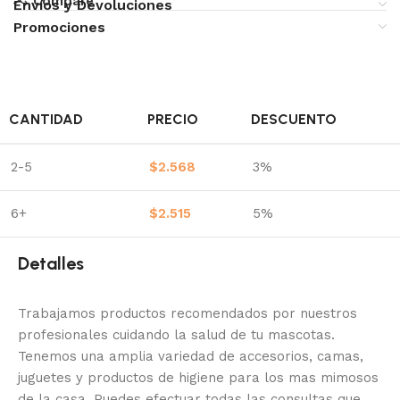
Compare
Envíos y Devoluciones
Promociones
CANTIDAD
PRECIO
DESCUENTO
2-5
$
2.568
3%
6+
$
2.515
5%
Detalles
Trabajamos productos recomendados por nuestros
profesionales cuidando la salud de tu mascotas.
Tenemos una amplia variedad de accesorios, camas,
juguetes y productos de higiene para los mas mimosos
de la casa.
Puedes efectuar todas las consultas que