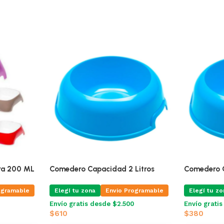
tra 200 ML
Comedero Capacidad 2 Litros
Comedero Ce
ogramable
Elegí tu zona
Envio Programable
Elegí tu zo
Envío gratis desde $2.500
Envío grati
$
610
$
380