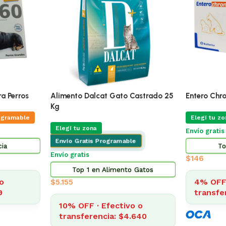
ÚLTIMAS 4
queño 3 Kg
Adipred Prednisolna 20 Mg Blister
X 10 Comprimidos
Promo Alim
ogramable
Kg Mas Ju
Elegí tu zona
Envio Programable
Varios
Envío gratis desde $2.500
Perros
Elegí tu zo
Top 3 en Farmacia
Envío Grat
$
322
Envío gratis
o
8
4% OFF · Efectivo o
Top 5
transferencia: $309
$
3.
$
3.238