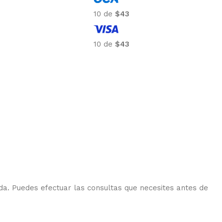
· Efectivo o
10 de
$318
rencia: $2.964
10 de
$318
9
9
da. Puedes efectuar las consultas que necesites antes de