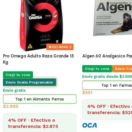
🔥
ÚLTIMAS 4
🔥
Pro Omega Cachorro Pequeño 1 Kg
Pro Omega Cachorro Pe
Elegí tu zona
Envio Programable
Elegí tu zona
Envio Pr
Envío gratis desde $2.500
Envío gratis desde $2.500
Top 13 en Alimento Perros
Top 2 en Alimento 
$
356
$
873
4% OFF · Efectivo o
4% OFF · Efectivo 
transferencia: $342
transferencia: $83