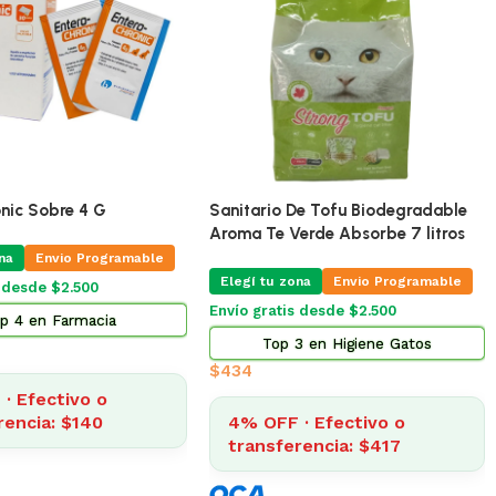
🔥
ÚLTIMAS 5
🔥
ÚLTIMAS 2
Pro Omega Cachorro Raza Grande
15 Kg
ento Omega Adulto 17
guete De Goma Modelos
Elegí tu zona
Envío Gratis Programable
na
Envío gratis
is Programable
$
3.185
4% OFF · Efectivo o
 en Alimento Perros
transferencia: $3.057
088