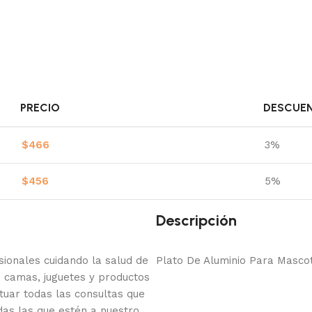
PRECIO
DESCUE
$
466
3%
$
456
5%
Descripción
onales cuidando la salud de
Plato De Aluminio Para Masco
 camas, juguetes y productos
tuar todas las consultas que
das las que estén a nuestro