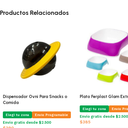
Productos Relacionados
Dispensador Ovni Para Snacks o
Plato Ferplast Glam Ex
Comida
Elegí tu zona
Envio Pr
Elegí tu zona
Envio Programable
Envío gratis desde $2.500
$
385
Envío gratis desde $2.500