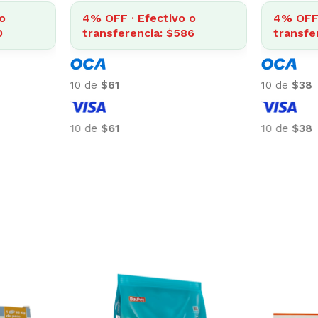
o
4% OFF · Efectivo o
4% OFF 
0
transferencia: $586
transfe
10 de
$61
10 de
$38
10 de
$61
10 de
$38
-5%