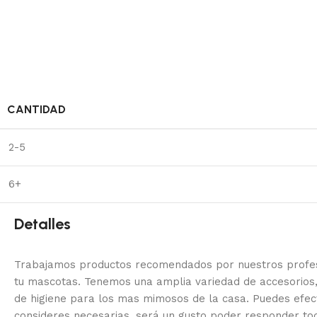
CANTIDAD
2-5
6+
Detalles
Trabajamos productos recomendados por nuestros profesi
tu mascotas. Tenemos una amplia variedad de accesorios,
de higiene para los mas mimosos de la casa.
Puedes efec
consideres necesarias, será un gusto poder responder to