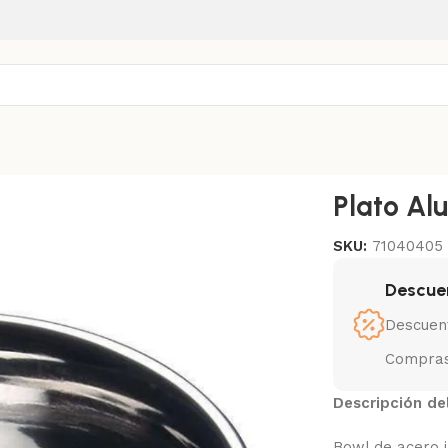
nova 45
Plato Al
SKU:
71040405
Descue
Descuen
Compras
Descripción de
Bowl de acero i