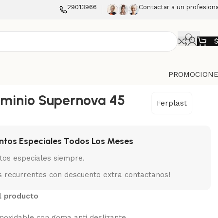
29013966
Contactar a un profesiona
PROMOCIONE
uminio Supernova 45
Ferplast
ntos Especiales Todos Los Meses
tos especiales siempre.
 recurrentes con descuento extra contactanos!
l producto
noxidable con goma anti deslizante.