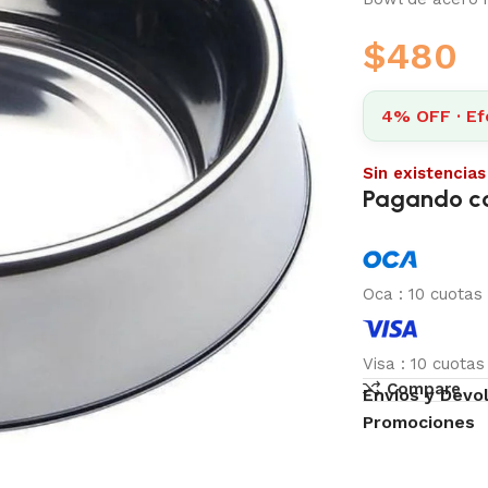
$
480
4% OFF · Ef
Sin existencias
Pagando c
Oca
:
10 cuotas
Visa
:
10 cuota
Compare
Envíos y Devo
Promociones