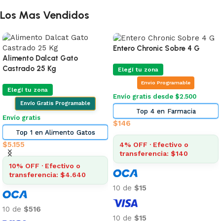
Los Mas Vendidos
Entero Chronic Sobre 4 G
Alimento Dalcat Gato
Castrado 25 Kg
Elegí tu zona
Envio Programable
Elegí tu zona
Envío gratis desde $2.500
Envío Gratis Programable
Top 4 en Farmacia
Envío gratis
$
146
Top 1 en Alimento Gatos
$
5.155
4% OFF · Efectivo o
transferencia: $140
10% OFF · Efectivo o
transferencia: $4.640
10 de
$15
10 de
$516
10 de
$15