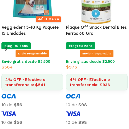
🔥
ÚLTIMAS 4
Veggiedent 5-10 Kg Paquete
Plaque Off Snack Dental Bites
15 Unidades
Perros 60 Grs
Elegí tu zona
Elegí tu zona
Envio Programable
Envio Programable
Envío gratis desde $2.500
Envío gratis desde $2.500
$
564
$
975
4% OFF · Efectivo o
4% OFF · Efectivo o
transferencia: $541
transferencia: $936
10 de
$56
10 de
$98
10 de
$56
10 de
$98