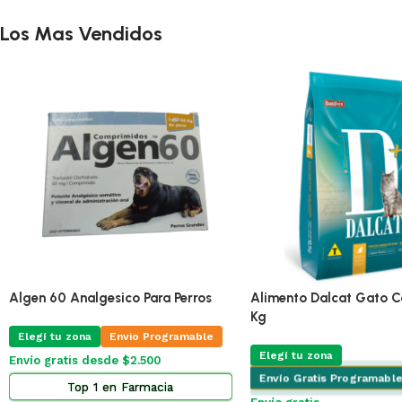
Los Mas Vendidos
🔥
ÚLTIMA!
Pro Omega Cachorro Pequeño 3 Kg
Adipred Prednisolna 20 
X 10 Comprimidos
Elegí tu zona
Envio Programable
Elegí tu zona
Envio Pr
Envío gratis desde $2.500
Envío gratis desde $2.500
Top 2 en Alimento Perros