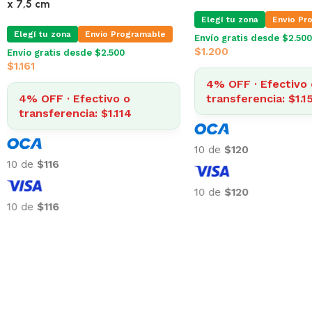
x 7,5 cm
Elegí tu zona
Envio Pr
Elegí tu zona
Envio Programable
Envío gratis desde $2.500
$
1.200
Envío gratis desde $2.500
$
1.161
4% OFF · Efectivo 
4% OFF · Efectivo o
transferencia: $1.1
transferencia: $1.114
10 de
$120
10 de
$116
10 de
$120
10 de
$116