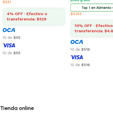
Top 3 en Farma
$
873
$
322
4% OFF · Efectivo o
transferencia: $838
4% OFF · Efectivo 
transferencia: $30
10 de
$87
10 de
$32
10 de
$87
10 de
$32
Tienda online