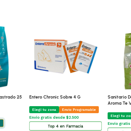
🔥
ÚLTIMAS 2
Mg Blister
Pro Omega Cachorro Raza Grande
Alimento Pa
15 Kg
Adultos 7.
ogramable
Elegí tu zona
Elegí tu zo
Envío Gratis Programable
Envío grati