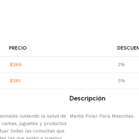
PRECIO
DESCUE
$
369
3%
$
361
5%
Descripción
onales cuidando la salud de
Manta Polar Para Mascotas.
 camas, juguetes y productos
tuar todas las consultas que
das las que estén a nuestro