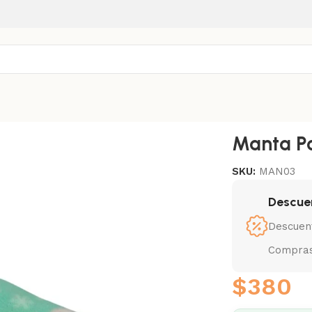
Manta Po
SKU:
MAN03
Descue
Descuen
Compras
$
380