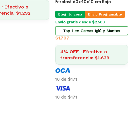
Ferplast 60x40x10 cm Rojo
· Efectivo o
rencia: $1.292
Elegí tu zona
Envio Programable
Envío gratis desde $2.500
Top 1 en Camas Iglú y Mantas
$
1.707
4% OFF · Efectivo o
transferencia: $1.639
10 de
$171
10 de
$171