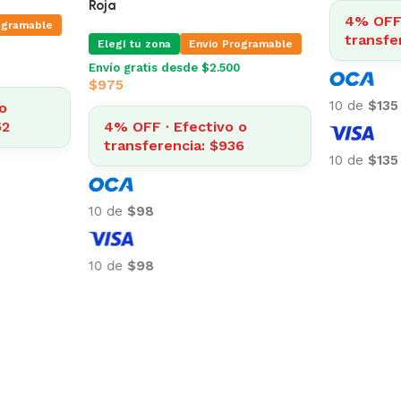
Roja
4% OFF 
ogramable
transfe
Elegí tu zona
Envio Programable
Envío gratis desde $2.500
$
975
10 de
$135
o
52
4% OFF · Efectivo o
transferencia: $936
10 de
$135
10 de
$98
10 de
$98