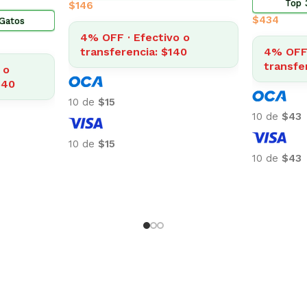
Envío gratis
cia
Top 5
$
3.185
$
2.014
4% OFF · Efectivo o
o
4% OFF 
transferencia: $3.057
9
transfe
10 de
$318
10 de
$201
10 de
$318
10 de
$201