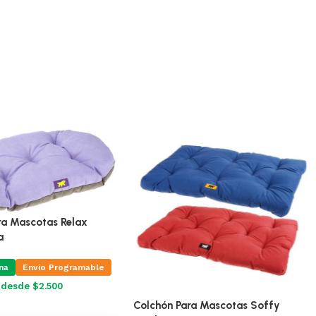
ra Mascotas Relax
a
na
Envio Programable
s desde $2.500
Colchón Para Mascotas Soffy