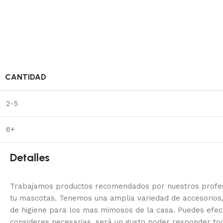
CANTIDAD
2-5
6+
Detalles
Trabajamos productos recomendados por nuestros profesi
tu mascotas. Tenemos una amplia variedad de accesorios,
de higiene para los mas mimosos de la casa.
Puedes efec
consideres necesarias, será un gusto poder responder to