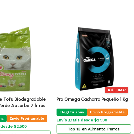
ra Gatos Equilibrio
Toracard Torasemida 0,6 % 10 Ml
5 Kg
Elegí tu zona
Envio Programable
na
Envio Programable
Envío gratis desde $2.500
s desde $2.500
Top 2 en Farmacia