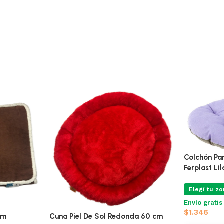
Colchón Pa
Ferplast Lil
Elegí tu zo
Envío grati
$
1.346
Cm
Cuna Piel De Sol Redonda 60 cm