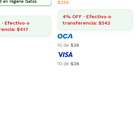
 en Alimento Gatos
$
1.000
4% OFF · Efectivo o
· Efectivo o
transferencia: $960
rencia: $1.934
10 de
$100
10 de
$100